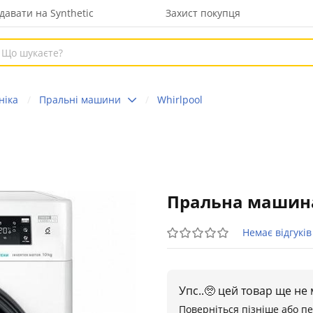
давати на Synthetic
Захист покупця
ніка
Пральні машини
Whirlpool
Пральна машина 
Немає відгуків
Упс..🥺 цей товар ще не
Поверніться пізніше або п