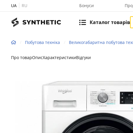
UA
RU
Бонуси
Про
Каталог товарів
Побутова техніка
Великогабаритна побутова тех
Про товар
Опис
Характеристики
Відгуки