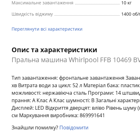
Максимальне завантаження
10 кг
Швидкість віджиму
1400 об
Переглянути всі характеристики
Опис та характеристики
Пральна машина Whirlpool FFB 10469 B
Тип завантаження: фронтальне завантаження Заванта
хв Витрата води за цикл: 52 л Матеріал бака: пласти
можливості: нержавіюча сталь Програми: 14 штшви
прання: A Клас A Клас шумності: B Загальні характе
Дисплей: LED Відкриття дверцят: вліво Рівень шуму (
см Маркування виробника: 869991641
Знайшли помилку?
Повідомити