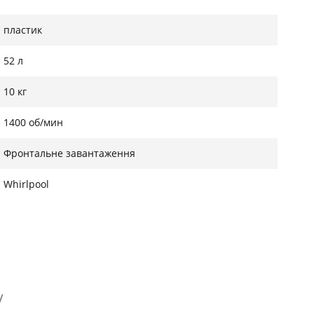
пластик
52 л
10 кг
1400 об/мин
Фронтальне завантаження
Whirlpool
V