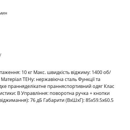
/мин
V
ження: 10 кг Макс. швидкість віджиму: 1400 об/
к Матеріал ТЕНу: нержавіюча сталь Функції та
дке пранняделікатне пранняспортивний одяг Клас
ристики: B Управління: поворотна ручка + кнопки
віджимання): 76 дБ Габарити (ВхШхГ): 85x59.5x60.5