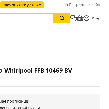
Підтримка онлайн
-10% знижки для ЗСУ
Вхід
Whirlpool FFB 10469 BV
 має пропозицій
ерегляньте схожі товари