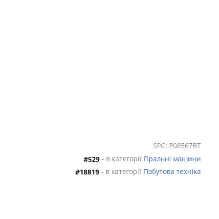
SPC: P08567BT
- в категорії
Пральні машини
#529
- в категорії
Побутова техніка
#18819