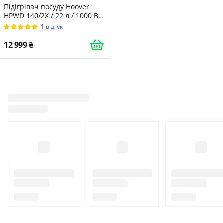
Підігрівач посуду Hoover
HPWD 140/2X / 22 л / 1000 Вт /
30-80°C / Телескопічні
1 відгук
напрямні / Серебристий
12 999