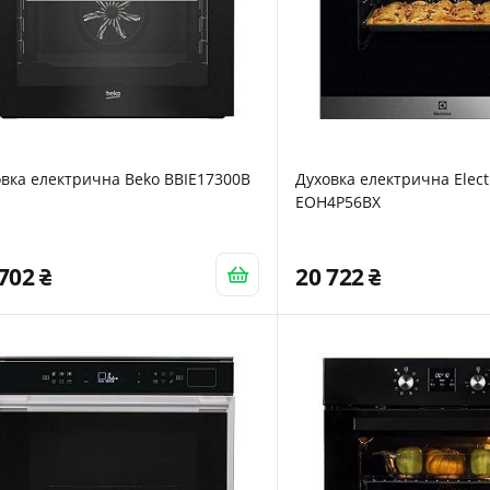
вка електрична Beko BBIE17300B
Духовка електрична Elect
EOH4P56BX
 702
20 722