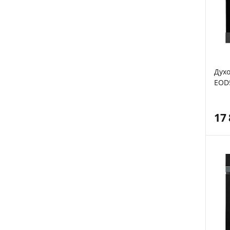
Духо
EOD
17