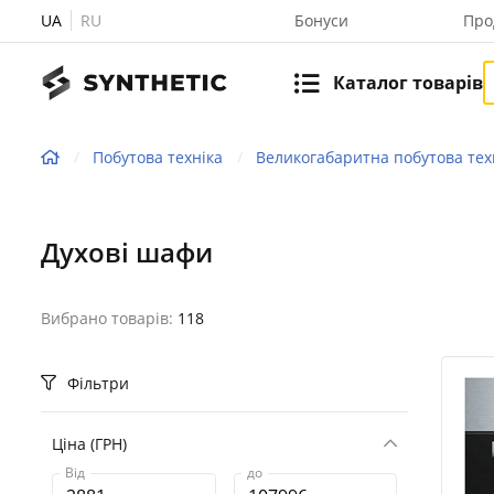
UA
RU
Бонуси
Про
Каталог товарів
Побутова техніка
Великогабаритна побутова тех
Духові шафи
Вибрано товарів:
118
Фільтри
Ціна (ГРН)
Від
до