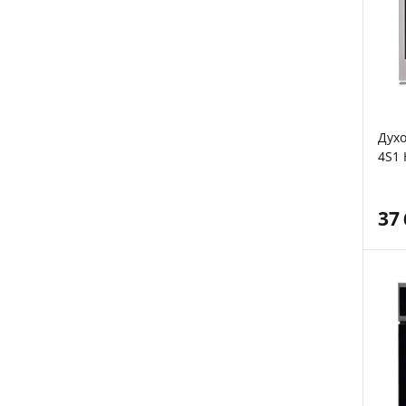
Духо
4S1 
37