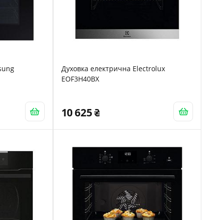
sung
Духовка електрична Electrolux
EOF3H40BX
10 625