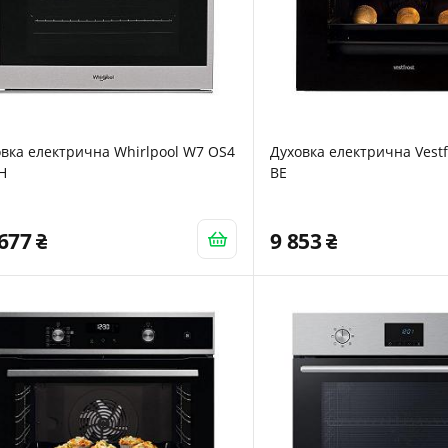
вка електрична Whirlpool W7 OS4
Духовка електрична Vestf
H
BE
 677
9 853