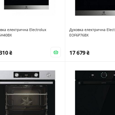
вка електрична Electrolux
Духовка електрична Elect
5H40BX
EOF6P76BX
 310
17 679