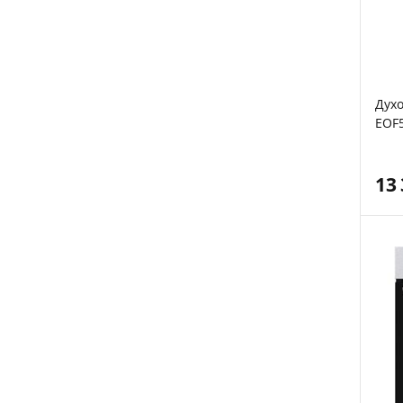
Духо
EOF
13