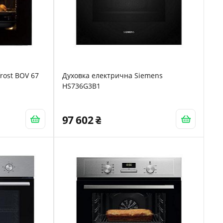
rost BOV 67
Духовка електрична Siemens
HS736G3B1
97 602