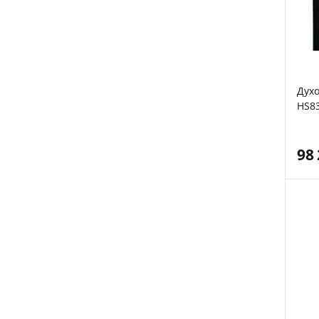
Дух
HS8
98