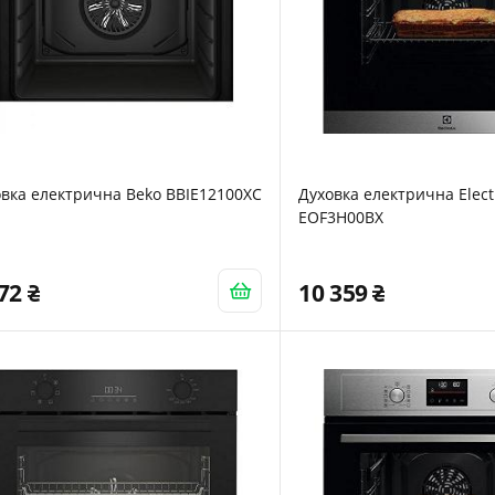
вка електрична Beko BBIE12100XC
Духовка електрична Elect
EOF3H00BX
972
10 359