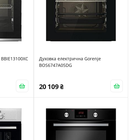
 BBIE13100XC
Духовка електрична Gorenje
BOS6747A05DG
20 109