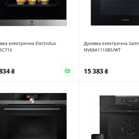
вка електрична Electrolux
Духовка електрична Sam
5C71X
NV68A1110BS/WT
 834
15 383