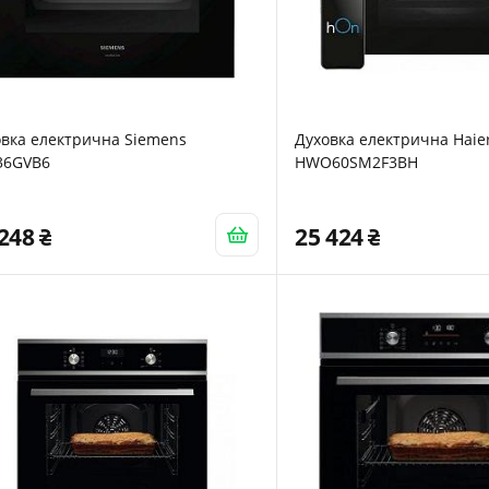
овка електрична Siemens
Духовка електрична Haie
36GVB6
HWO60SM2F3BH
 248
25 424