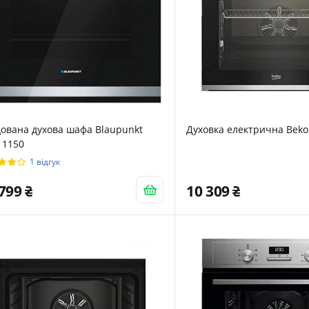
ована духова шафа Blaupunkt
Духовка електрична Beko
11150
1 відгук
 799
10 309