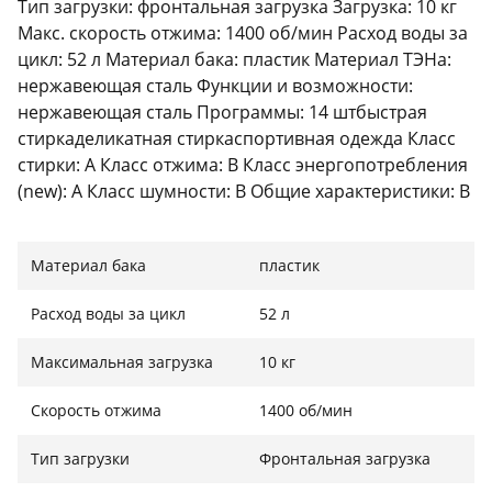
Тип загрузки: фронтальная загрузка Загрузка: 10 кг
Макс. скорость отжима: 1400 об/мин Расход воды за
цикл: 52 л Материал бака: пластик Материал ТЭНа:
нержавеющая сталь Функции и возможности:
нержавеющая сталь Программы: 14 штбыстрая
стиркаделикатная стиркаспортивная одежда Класс
стирки: A Класс отжима: B Класс энергопотребления
(new): A Класс шумности: B Общие характеристики: B
Управление: поворотная ручка + кнопки Дисплей:
LED Открытие дверцы: влево Уровень шума (отжим):
Материал бака
пластик
76 дБ Габариты (ВхШхГ): 85x59.5x60.5 см Маркировка
производителя: 869991641850
Расход воды за цикл
52 л
Максимальная загрузка
10 кг
Скорость отжима
1400 об/мин
Тип загрузки
Фронтальная загрузка