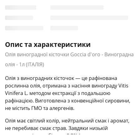
Опис та характеристики
Олія виноградної кісточки Goccia d'oro - Виноградна
олія - 1л (ІТАЛІЯ)
Олія з виноградних кісточок — це рафінована
рослинна олія, отримана з насіння винограду Vitis
Vinifera L. методом екстракції з подальшою
рафінацією. Виготовлена з конвенційної сировини,
не містить ГМО та алергенів.
Олія має світлий колір, нейтральний смак і аромат,
не перебиває смак страв. Завдяки низькій
кислотності — не більше 0,3% (у перерахунку на