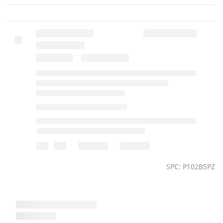
вдома та в закладах HoReCa.
SPC: P102BSPZ