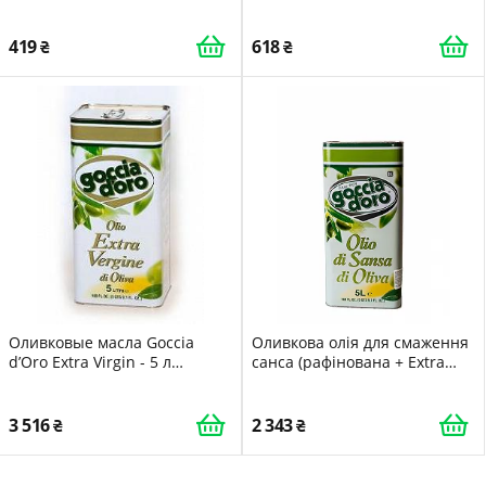
419
618
Оливковые масла Goccia
Оливкова олія для смаження
d’Oro Extra Virgin - 5 л
санса (рафінована + Extra
(ИТАЛИЯ) - ОРИГИНАЛ
Virgin) Goccia D'Oro 5 л
8003250000334
(Італія)
3 516
2 343