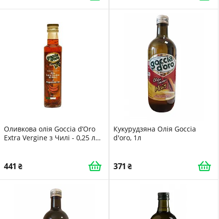
Оливкова олія Goccia d’Oro
Кукурудзяна Олія Goccia
Extra Vergine з Чилі - 0,25 л
d'oro, 1л
(ІТАЛІЯ)
441
371