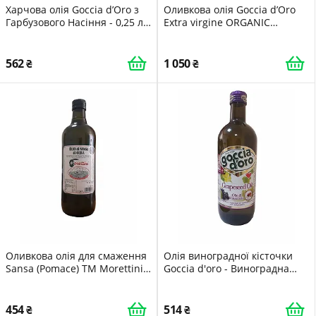
Харчова олія Goccia d’Oro з
Оливкова олія Goccia d’Oro
Гарбузового Насіння - 0,25 л
Extra virgine ORGANIC
(ІТАЛІЯ)
Pressati - 0,750 л (ІТАЛІЯ)
562
1 050
Оливкова олія для смаження
Олія виноградної кісточки
Sansa (Pomace) ТМ Morettini
Goccia d'oro - Виноградна
1 л, Італія
олія - 1л (ІТАЛІЯ)
454
514