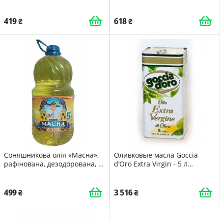
419
618
Соняшникова олія «Масна»,
Оливковые масла Goccia
рафінована, дезодорована, 5
d’Oro Extra Virgin - 5 л
л
(ИТАЛИЯ) - ОРИГИНАЛ
8003250000334
499
3 516