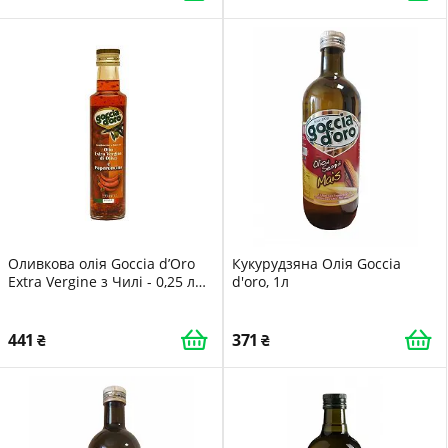
Оливкова олія Goccia d’Oro
Кукурудзяна Олія Goccia
Extra Vergine з Чилі - 0,25 л
d'oro, 1л
(ІТАЛІЯ)
441
371