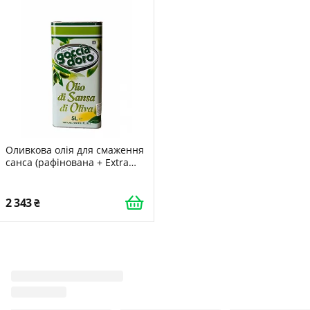
Оливкова олія для смаження
санса (рафінована + Extra
Virgin) Goccia D'Oro 5 л
(Італія)
2 343