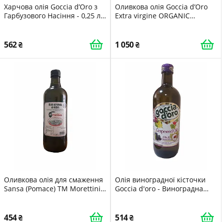
Харчова олія Goccia d’Oro з
Оливкова олія Goccia d’Oro
Гарбузового Насіння - 0,25 л
Extra virgine ORGANIC
(ІТАЛІЯ)
Pressati - 0,750 л (ІТАЛІЯ)
562
1 050
Оливкова олія для смаження
Олія виноградної кісточки
Sansa (Pomace) ТМ Morettini
Goccia d'oro - Виноградна
1 л, Італія
олія - 1л (ІТАЛІЯ)
454
514