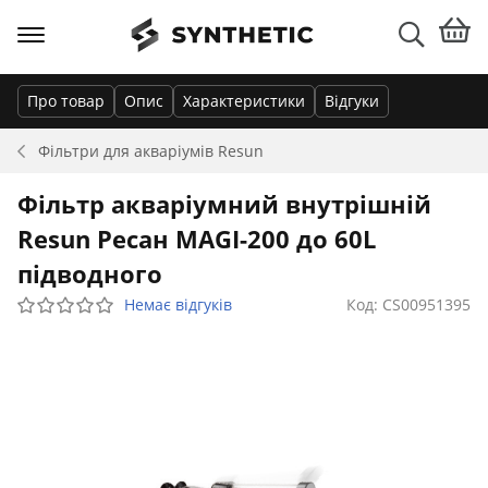
Про товар
Опис
Характеристики
Відгуки
Фільтри для акваріумів
Resun
Фільтр акваріумний внутрішній
Resun Ресан MAGI-200 до 60L
підводного
Немає відгуків
Код: CS00951395