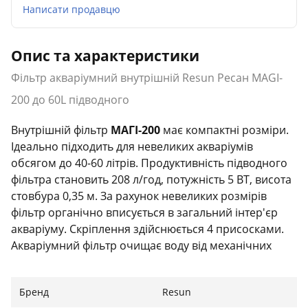
Написати продавцю
Опис та характеристики
Фільтр акваріумний внутрішній Resun Ресан MAGI-
200 до 60L підводного
Внутрішній фільтр
МАГІ-200
має компактні розміри.
Ідеально підходить для невеликих акваріумів
обсягом до 40-60 літрів. Продуктивність підводного
фільтра становить 208 л/год, потужність 5 ВТ, висота
стовбура 0,35 м. За рахунок невеликих розмірів
фільтр органічно вписується в загальний інтер'єр
акваріуму. Скріплення здійснюється 4 присосками.
Акваріумний фільтр очищає воду від механічних
забруднювачів, а також проводить біологічне
очищення методом аерації.
Бренд
Resun