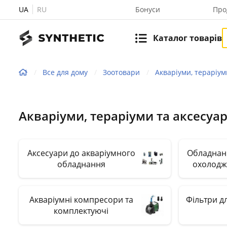
UA
RU
Бонуси
Про
Каталог товарів
Все для дому
Зоотовари
Акваріуми, тераріум
Акваріуми, тераріуми та аксесуа
Аксесуари до акваріумного
Обладнанн
обладнання
охолодж
Акваріумні компресори та
Фільтри д
комплектуючі