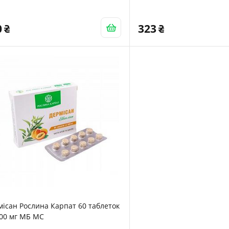
0
323
ісан Рослина Карпат 60 таблеток
500 мг МБ МС