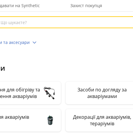
давати на Synthetic
Захист покупця
и та аксесуари
ри
я для обігріву та
Засоби по догляду за
ення акваріумів
акваріумами
ля акваріумів
Декорації для акваріумів,
тераріумів