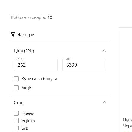
Вибрано товарів:
10
Фільтри
Ціна (ГРН)
Від
до
Купити за бонуси
Акція
Стан
Новий
Підв
Уцінка
Чор
Б/В