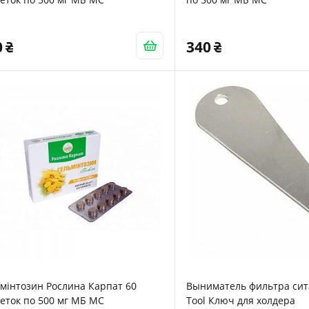
0
340
мінтозин Рослина Карпат 60
Выниматель фильтра сит
еток по 500 мг МБ МС
Tool Ключ для холдера