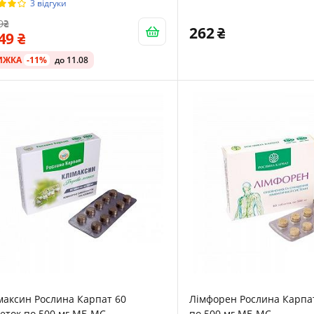
3 відгуки
9
262
249
ИЖКА
-11%
до 11.08
максин Рослина Карпат 60
Лімфорен Рослина Карпат
еток по 500 мг МБ МС
по 500 мг МБ МС