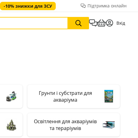
Підтримка онлайн
-10% знижки для ЗСУ
Вхід
Грунти і субстрати для
акваріума
Освітлення для акваріумів
та тераріумів