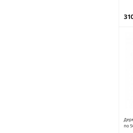
31
Дерм
по 