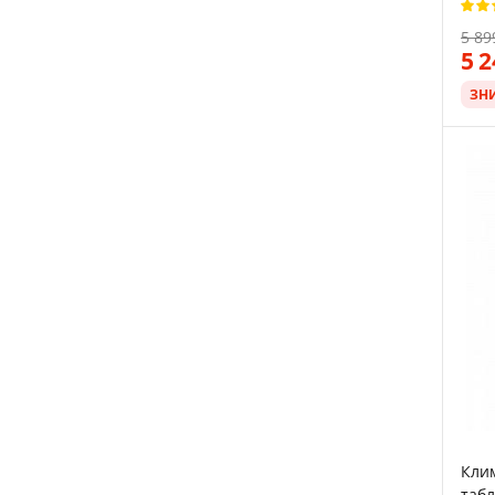
5 89
5 
ЗН
Кли
табл