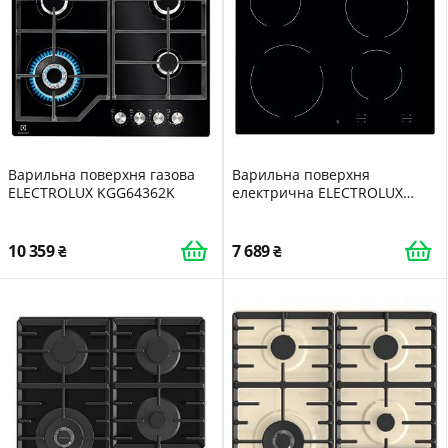
Варильна поверхня газова
Варильна поверхня
ELECTROLUX KGG64362K
електрична ELECTROLUX
EHF6240IOK
10 359
7 689