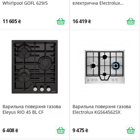
Whirlpool GOFL 629/S
електрична Electrolux
CIR60433
11 605
16 419
Варильна поверхня газова
Варильна поверхня газова
Eleyus RIO 45 BL CF
Electrolux KGS64562SX
6 408
9 475