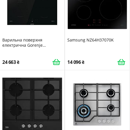
Варильна поверхня
Samsung NZ64H37070K
електрична Gorenje
GI6401BSC
24 663
14 096