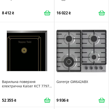
8 412
16 022
Варильна поверхня
Gorenje GW642ABX
електрична Kaiser KCT 7797
FI Em
52 355
9 936