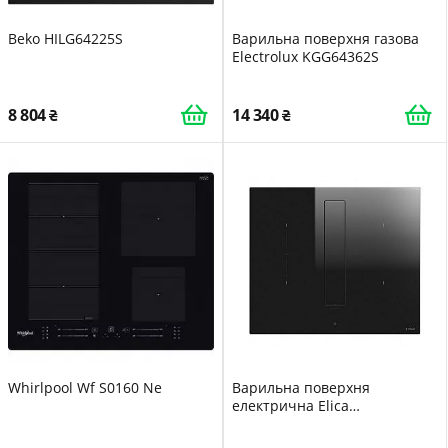
Beko HILG64225S
Варильна поверхня газова
Electrolux KGG64362S
8 804
14 340
Whirlpool Wf S0160 Ne
Варильна поверхня
електрична Elica
NIKOLATESLA FIT BL/А/60