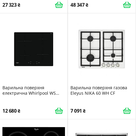
27 323
48 347
Варильна поверхня
Варильна поверхня газова
електрична Whirlpool WS
Eleyus NIKA 60 WH CF
Q2160 NE
12 680
7 091