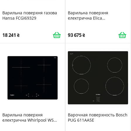
Варильна поверхня газова
Варильна поверхня
Hansa FCGI69329
електрична Elica
NIKOLATESLA HP BL/A/83
PRF0120975
18 241
93 675
Варильна поверхня
Варочная поверхность Bosch
електрична Whirlpool WS
PUG 611AA5E
Q4860 NE