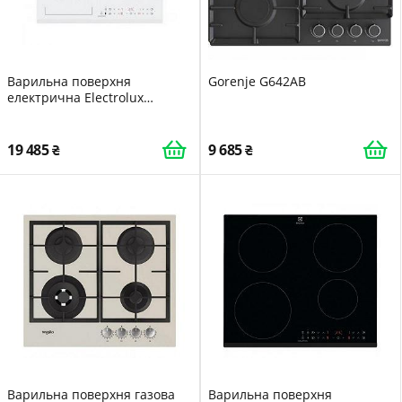
Варильна поверхня
Gorenje G642AB
електрична Electrolux
LIV63431BW
19 485
9 685
Варильна поверхня газова
Варильна поверхня