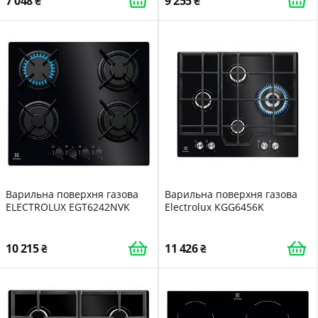
7 048
9 255
Варильна поверхня газова
Варильна поверхня газова
ELECTROLUX EGT6242NVK
Electrolux KGG6456K
10 215
11 426