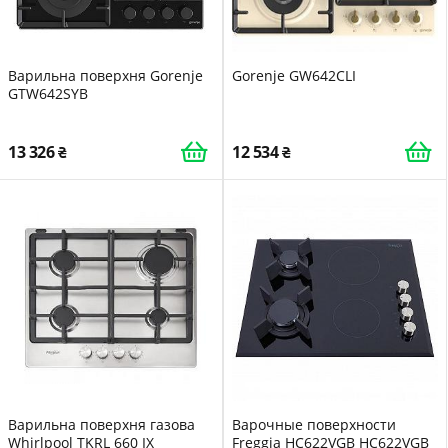
Варильна поверхня Gorenje
Gorenje GW642CLI
GTW642SYB
13 326
12 534
Варильна поверхня газова
Варочные поверхности
Whirlpool TKRL 660 IX
Freggia HC622VGB HC622VGB