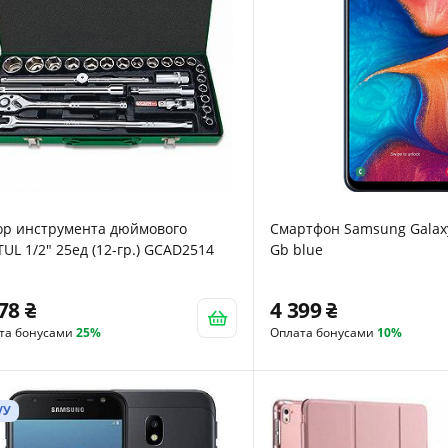
ор инструмента дюймового
Смартфон Samsung Galaxy
UL 1/2" 25ед (12-гр.) GCAD2514
Gb blue
178
4 399
та бонусами
25%
Оплата бонусами
10%
/У