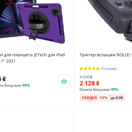
л для планшета JETech для iPad
Триггер вспышки ROLLEI 
11" 2021
4 отзыва
4 500
4
2 128
та бонусами
99%
Оплата бонусами
99%
СКИДКА
-53%
до 8.08