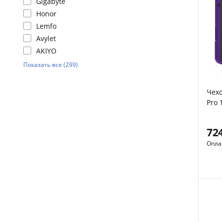
Gigabyte
Honor
Lemfo
Avylet
AKIYO
Показать все (299)
Чехо
Pro 
72
Опла