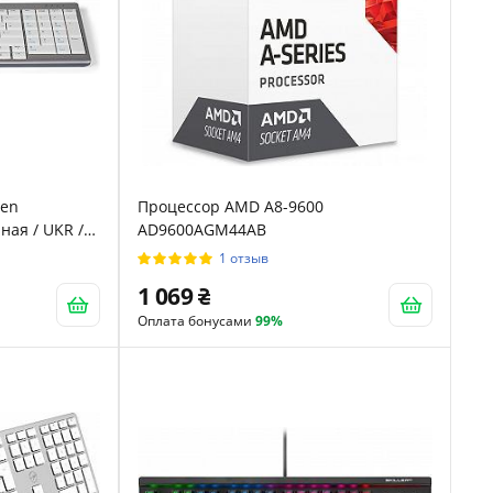
zen
Процессор AMD A8-9600
ная / UKR /
AD9600AGM44AB
1 отзыв
1 069
Оплата бонусами
99%