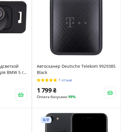
одсветкой
Автосканер Deutsche Telekom 9929385
ля BMW 5 /
Black
1 отзыв
1 799
Оплата бонусами
99%
Б/У