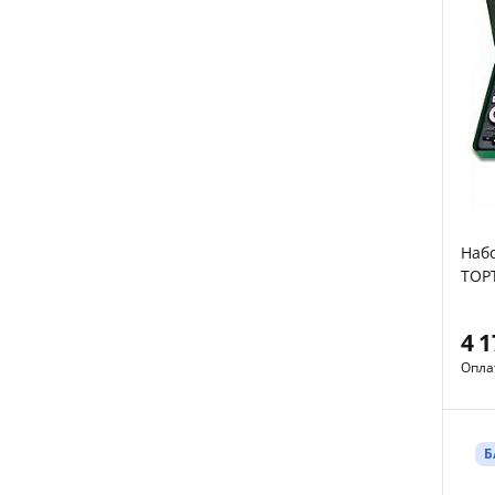
Наб
TOPT
4 
Опла
Б