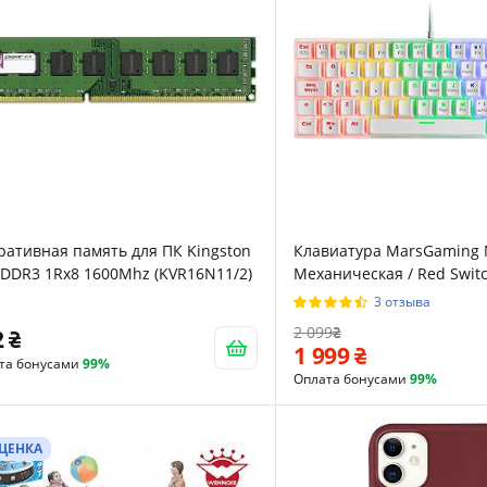
ативная память для ПК Kingston
Клавиатура MarsGaming 
DDR3 1Rx8 1600Mhz (KVR16N11/2)
Механическая / Red Switc
подсветка / UKR / White
3 отзыва
2 099
2
1 999
та бонусами
99%
Оплата бонусами
99%
ЦЕНКА