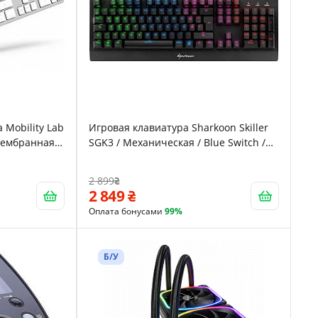
 Mobility Lab
Игровая клавиатура Sharkoon Skiller
Мембранная /
SGK3 / Механическая / Blue Switch /
RGB подсветка / UKR / Black
2 899
2 849
Оплата бонусами
99%
Б/У