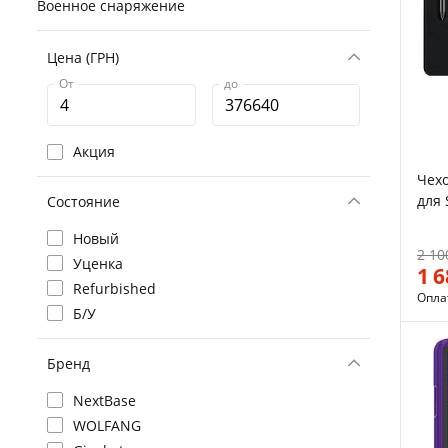
Военное снаряжение
Цена (ГРН)
От
до
Акция
Чехо
для 
Состояние
Новый
2 10
Уценка
1 
Refurbished
Опла
Б/У
Бренд
NextBase
WOLFANG