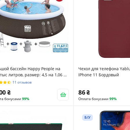
шой бассейн Happy People на
Чехол для телефона Yablu
 тыс литров, размер: 4,5 на 1,06 м (
IPhone 11 Бордовый
мплекте: Насос, фильтр и лесенка
11 отзывов
900
86
та бонусами
99%
Оплата бонусами
99%
Б/У