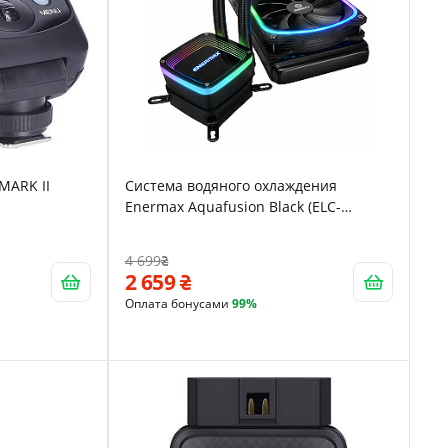
MARK II
Система водяного охлаждения
Enermax Aquafusion Black (ELC-
AQF240-SQA)
4 699
2 659
Оплата бонусами
99%