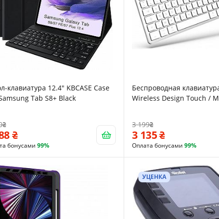
л-клавиатура 12.4" KBCASE Case
Беспроводная клавиатура
Samsung Tab S8+ Black
Wireless Design Touch / 
UKR / White
0
3 199
688
3 135
та бонусами
99%
Оплата бонусами
99%
УЦЕНКА