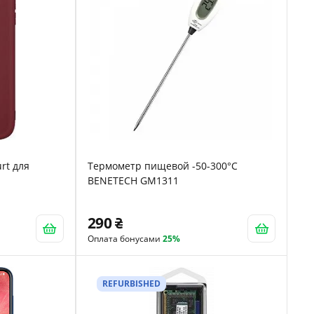
rt для
Термометр пищевой -50-300°C
BENETECH GM1311
290
Оплата бонусами
25%
REFURBISHED