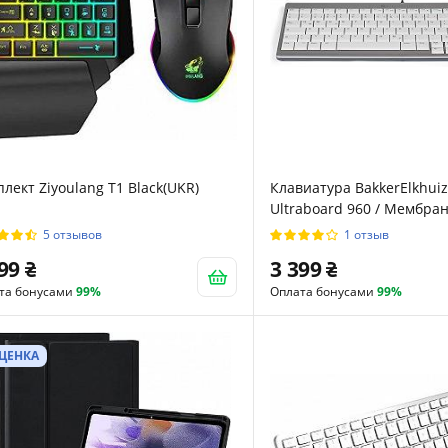
лект Ziyoulang T1 Black(UKR)
Клавиатура BakkerElkhui
Ultraboard 960 / Мембран
White
5 отзывов
1 отзыв
899
3 399
та бонусами
99%
Оплата бонусами
99%
ЦЕНКА