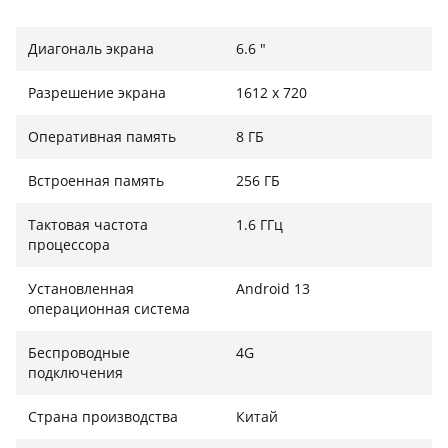
Підтримка панорами, HDR і портретного режиму.
Диагональ экрана
6.6 "
Акумулятор ємністю 5160 мАг.
Підтримка двох SIM-карт 4G, NFC і GPS.
Разрешение экрана
1612 х 720
Підтримка швидкої зарядки 18 Вт і зворотної зарядки
Оперативная память
8 ГБ
OTG.
Встроенная память
256 ГБ
Тактовая частота
1.6 ГГц
процессора
Установленная
Android 13
операционная система
Беспроводные
4G
подключения
Страна производства
Китай