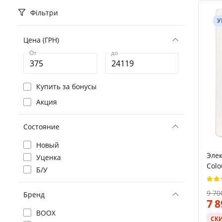
Фільтри
У
Цена (ГРН)
От
до
Купить за бонусы
Акция
Состояние
Новый
Элек
Уценка
Colo
Б/У
/ Цв
(168
9 70
Бренд
Влаг
7 
неде
BOOX
(N4
СК