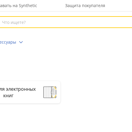
авать на Synthetic
Защита покупателя
сессуары
ы
ля электронных
книг