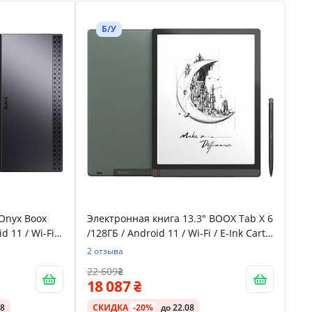
Б/У
 Onyx Boox
Электронная книга 13.3" BOOX Tab X 6
d 11 / Wi-Fi /
/128ГБ / Android 11 / Wi-Fi / E-Ink Carta
nk Carta
экран (2260 х 1600) /Серая
2 отзыва
страиваемая
22 609
рный
18 087
08
СКИДКА
-20%
до 22.08