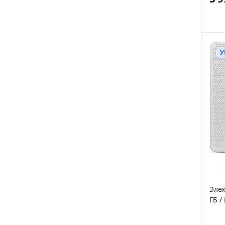
неде
У
Элек
ГБ / 
Сенс
Наст