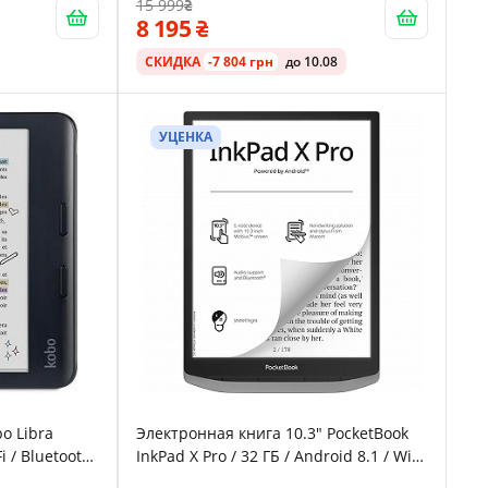
15 999
Влагозащищенность IPX8 / До 3
8 195
недель работы от батареи / Черная
СКИДКА
-7 804 грн
до 10.08
УЦЕНКА
o Libra
Электронная книга 10.3" PocketBook
Fi / Bluetooth
InkPad X Pro / 32 ГБ / Android 8.1 / Wi-
nk экран
Fi / Bluetooth / Сенсорный E-Ink экран