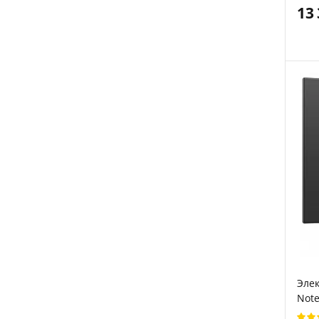
Влаг
13
неде
Элек
Note
Blue