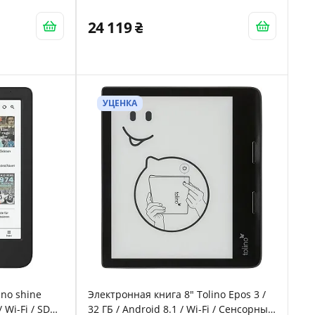
мая яркость /
(1404 × 1872) / Настраиваемая яркость
/ До 5
/ До 1 месяца работы от батареи /
24 119
и / Черная
Серая
УЦЕНКА
ino shine
Электронная книга 8" Tolino Epos 3 /
 Wi-Fi / SD
32 ГБ / Android 8.1 / Wi-Fi / Сенсорный