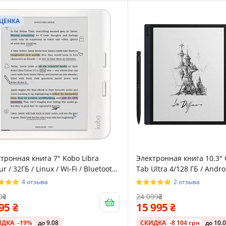
ЦЕНКА
тронная книга 7" Kobo Libra
Электронная книга 10.3"
ur / 32ГБ / Linux / Wi-Fi / Bluetooth
Tab Ultra 4/128 ГБ / Androi
етной сенсорный E-Ink экран
Bluetooth / сенсорный E-I
4 отзыва
2 отзыва
0×1264) / Настраиваемая яркость /
экран (1404 × 1872) / На
0
24 099
озащищенность IPX8 / До 5
яркость / Динамики / Че
895
15 995
ль работы от батареи / Білий
28-KU-WH-K-CK)
ИДКА
-19%
до 9.08
СКИДКА
-8 104 грн
до 10.