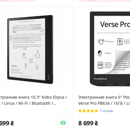
тронная книга 10.3" Kobo Elipsa /
Электронная книга 6" Po
 / Linux / Wi-Fi / Bluetooth /
Verse Pro PB634 / 16ГБ / Li
орный E-Ink Carta 1200 экран
сенсорный E-Ink экран (1
1 отзыв
4 × 1872) / Поддержка стилуса /
Влагозащищенность IPX8
раиваемая яркость ComfortLight /
/ Black
 699
8 699
box и Google Drive интеграция /