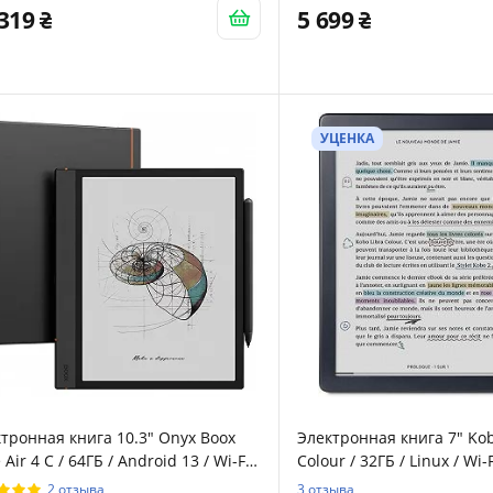
озащищенность IPX8 / До 3
 319
5 699
ль работы от батареи / Белая
УЦЕНКА
тронная книга 10.3" Onyx Boox
Электронная книга 7" Kob
 Air 4 C / 64ГБ / Android 13 / Wi-Fi /
Colour / 32ГБ / Linux / Wi-
tooth / SD слот / Цветной
/ Цветной сенсорный E-I
2 отзыва
3 отзыва