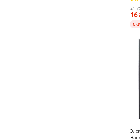
сенс
21 7
Наст
16
СК
Элек
Hann