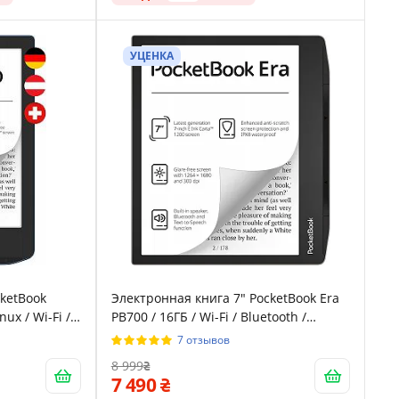
УЦЕНКА
cketBook
Электронная книга 7" PocketBook Era
nux / Wi-Fi /
PB700 / 16ГБ / Wi-Fi / Bluetooth /
448х1072) /
Сенсорный E-Ink Carta (1680 х 1264) /
7 отзывов
 / Динамики
Влагозащищенность IPX8 / Динамики
8 999
/ Серебристая
7 490