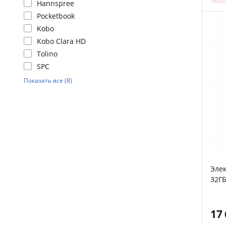
Hannspree
Pocketbook
Kobo
Kobo Clara HD
Tolino
SPC
Показать все (8)
Элек
32ГБ
Сенс
(140
Наст
17
Drop