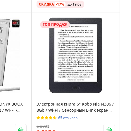
СКИДКА
-17%
до 19.08
ТОП ПРОДАЖ
" ONYX BOOX
Электронная книга 6" Kobo Nia N306 /
 / Wi-Fi /
8Gb / Wi-Fi / Сенсорный E-Ink экран
Ink экран
(1024 x 758) / 168 часов работы от
65 отзывов
 / Белый
батареи / Черный(N306-KU-BK-K-EP)
5 399