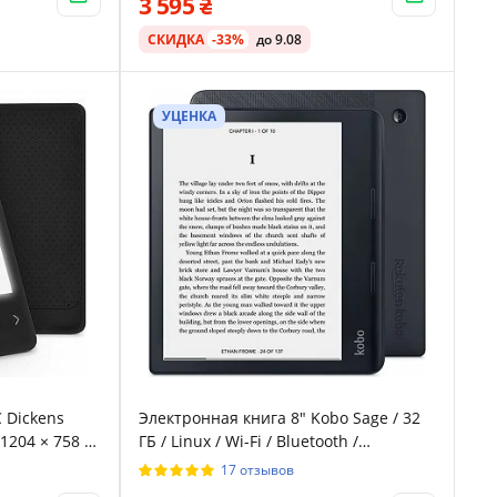
3 595
СКИДКА
-33%
до 9.08
УЦЕНКА
 Dickens
Электронная книга 8" Kobo Sage / 32
 1204 × 758 /
ГБ / Linux / Wi-Fi / Bluetooth /
Сенсорный E-Ink экран (1440×1920) /
17 отзывов
Настраиваемая яркость /