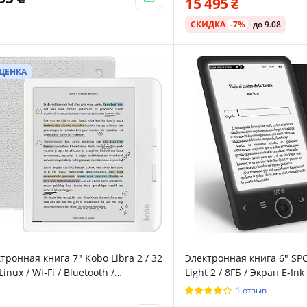
15 495
ль работы от батареи / Черная
СКИДКА
-7%
до 9.08
ЦЕНКА
тронная книга 7" Kobo Libra 2 / 32
Электронная книга 6" SPC
Linux / Wi-Fi / Bluetooth /
Light 2 / 8ГБ / Экран E-Ink
орный E-Ink экран (1264 × 1680) /
Черная
1 отзыв
раиваемая яркость /