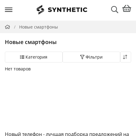
Новые смартфоны
Новые смартфоны
Категория
Фільтри
Нет товаров
Выбор
категории
Все
категории
Показать товары
Новый телефон - лучшая подборка предложений на