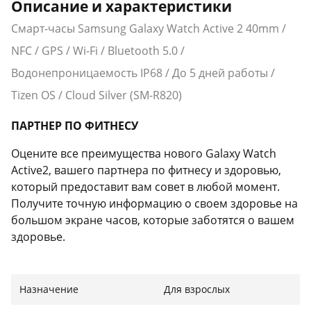
Описание и характеристики
Смарт-часы Samsung Galaxy Watch Active 2 40mm /
NFC / GPS / Wi-Fi / Bluetooth 5.0 /
Водонепроницаемость IP68 / До 5 дней работы /
Tizen OS / Cloud Silver (SM-R820)
ПАРТНЕР ПО ФИТНЕСУ
Оцените все преимущества нового Galaxy Watch
Active2, вашего партнера по фитнесу и здоровью,
который предоставит вам совет в любой момент.
Получите точную информацию о своем здоровье на
большом экране часов, которые заботятся о вашем
здоровье.
ИНДИВИДУАЛЬНЫЙ КОМФОРТ
Назначение
Для взрослых
Galaxy Watch Active2 - это стильный дизайн и
комфорт 24/7. Выбери свой идеальный вариант с