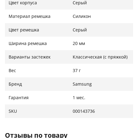
новее с оперативной памятью 1,5 Гб и более, а
Цвет корпуса
Серый
также смартфоны на iOS 9.0 и новее (начиная с
iPhone 5.0 и выше).
Материал ремешка
Силикон
Цвет ремешка
Серый
Ширина ремешка
20 мм
Варианты застежек
Классическая (с пряжкой)
Вес
37 г
Бренд
Samsung
Гарантия
1 мес.
SKU
000143736
Отзывы по товару