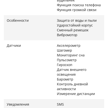
Будильник
Функция поиска телефона
ОТСЛЕЖИВАНИЕ СЕРДЦЕБИЕНИЕ
Функция громкой связи
Galaxy Watch Active2 способны обеспечить более
Особенности
Защита от воды и пыли
точное слежение за частотой твоего сердечного
Ударостойкий корпус
ритма используя обновленный датчика с 8
Сменный ремешок
Вибромотор
фотодиодами. Если твои показатели выходят за
пределы нормальных значений, ты получишь
Датчики
Акселерометр
оповещения и сможешь уделить больше внимания
Шагомер
состоянию здоровья.
Мониторинг сна
Пульсометр
ТВОЙ УМНЫЙ АССИСТЕНТ
Гироскоп
Датчик внешнего
Жизнь бежит вперед, не отставай! Управляй
освещения
камерой смартфона, пересматривай посты в
Барометр
соцсетях, ставь лайки и пользуйся встроенным
Контроль дневной
активности
переводчиком прямо на ходу. Новинка: иконка
Измерение дистанции
Текущих приложений отображает запущенные
программы на циферблате для легкого доступа.
Уведомления
SMS