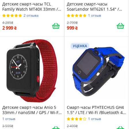
Детские смарт-часы TCL
Детские смарт-часы
Family Watch MT40X 33mm /
SoarLendor MT6261 1.54" /
nanoSIM / GPS / Wi-Fi /
Wi-Fi / Прием звонков /
2 отзыва
1 отзыв
Bluetooth 4.2 /
Камера / Black
4 285
2 799
Водонепроницаемость IP68 /
2 999
999
До 2 дней работы / Прием
звонков / Камера / Pink
УЦЕНКА
Детские смарт-часы Anio 5
Смарт-часы PTHTECHUS GH4
33mm / nanoSIM / GPS / Wi-Fi
1.5" / LTE / Wi-Fi /Bluetooth 4.2
/ Bluetooth / Пылезащита
/ Влагозащита IP65 / Black-
1 отзыв
1 отзыв
IP67 / Red
Blue
3 599
2 499