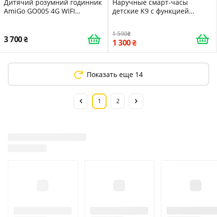
Дитячий розумний годинник
Наручные смарт-часы
AmiGo GO005 4G WIFI
детские K9 с функцией
Thermometer Black
телефона 4G и GPS WiFi Blue
16414
1 590
3 700
1 300
Показать еще 14
1
2