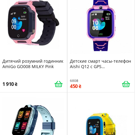
Дитячий розумний годинник
Детские смарт часы-телефон
AmiGo GO008 MILKY Pink
Aishi Q12 с GPS
родительским контролем и
прослушиванием Pink -LVR
680
1 910
450