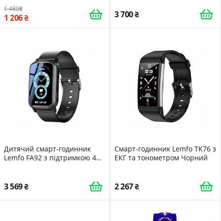
Pink 16422
1 480
3 700
1 206
Дитячий смарт-годинник
Смарт-годинник Lemfo TK76 з
Lemfo FA92 з підтримкою 4G і
ЕКГ та тонометром Чорний
GPS Чорний
3 569
2 267