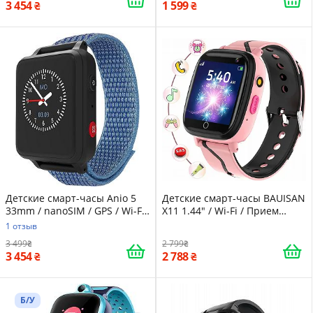
3 454
1 599
Детские смарт-часы Anio 5
Детские смарт-часы BAUISAN
33mm / nanoSIM / GPS / Wi-Fi
X11 1.44" / Wi-Fi / Прием
/ Bluetooth / Пылезащита
звонков / Камера / Pink
1 отзыв
IP67 / Blue
3 499
2 799
3 454
2 788
Б/У