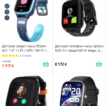
Детские смарт-часы Efolen
Детские телефон-часы Xplora
A21 1.4" / LTE / GPS / Wi-Fi /
XGO 3 с защитой от воды, 4G,
Bluetooth 4.2 / Пылезащита
звонки, сообщения, режим
2 отзыва
IP67 / Blue-black
школы, функция SOS, GPS,
1 899
камера и шагомер Черный
8 172
1 117