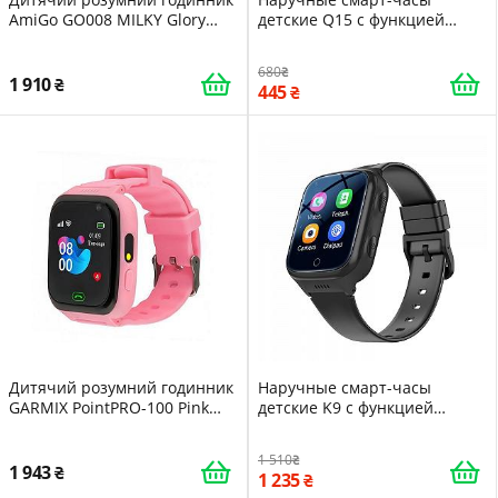
AmiGo GO008 MILKY Glory
детские Q15 с функцией
Blue/Yellow
звонка 4G и GPS Pink 16419
680
1 910
445
Дитячий розумний годинник
Наручные смарт-часы
GARMIX PointPRO-100 Pink
детские K9 с функцией
(GMXPP100-P)
телефона 4G и GPS WiFi Black
16415
1 510
1 943
1 235