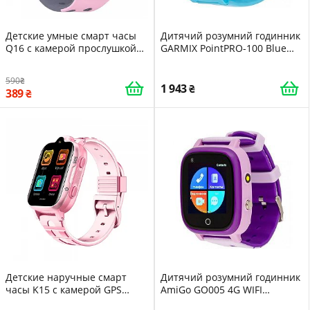
Детские умные смарт часы
Дитячий розумний годинник
Q16 с камерой прослушкой
GARMIX PointPRO-100 Blue
геозоной Sim-картой Pink
(GMXPP100-BL)
16108
590
1 943
389
Детские наручные смарт
Дитячий розумний годинник
часы K15 с камерой GPS
AmiGo GO005 4G WIFI
отслеживанием и 4G WiFi
Thermometer Purple