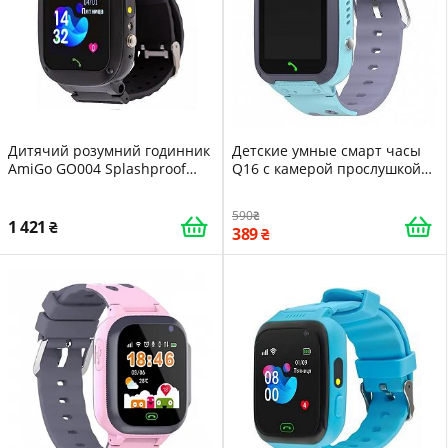
Дитячий розумний годинник
Детские умные смарт часы
AmiGo GO004 Splashproof
Q16 с камерой прослушкой
Camera LED Black
геозоной Sim-картой Blue
16107
590
1 421
389