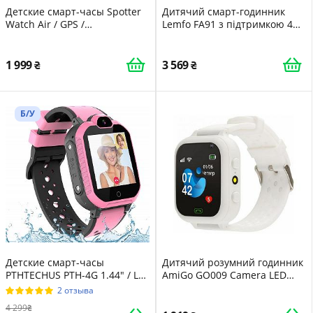
Детские смарт-часы Spotter
Дитячий смарт-годинник
Watch Air / GPS /
Lemfo FA91 з підтримкою 4G
Водонепроницаемость IP67 /
та відеодзвінків Чорний
Black
1 999
3 569
Б/У
Детские смарт-часы
Дитячий розумний годинник
PTHTECHUS ‎PTH-4G 1.44" / LTE
AmiGo GO009 Camera LED
/ GPS / Bluetooth /
WIFI White
2 отзыва
Влагозащита IP65 / Прием
4 299
звонка / Pink