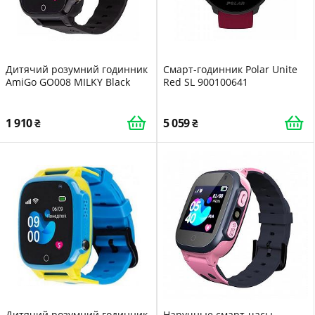
Дитячий розумний годинник
Смарт-годинник Polar Unite
AmiGo GO008 MILKY Black
Red SL 900100641
1 910
5 059
Дитячий розумний годинник
Наручные смарт-часы