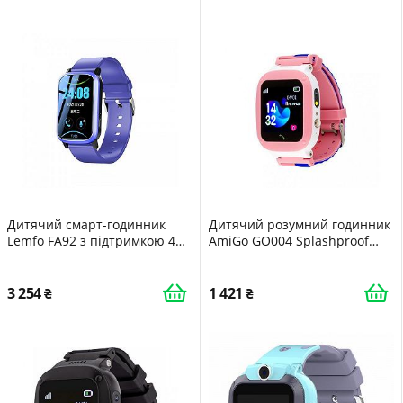
Дитячий смарт-годинник
Дитячий розумний годинник
Lemfo FA92 з підтримкою 4G і
AmiGo GO004 Splashproof
GPS Синій
Camera LED Pink
3 254
1 421