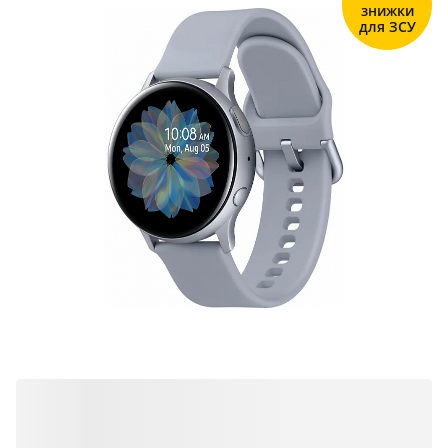
знижки
для ЗСУ