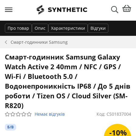
Про товар
Опис
Характеристики
Відгуки
Смарт-годинники
Samsung
Смарт-годинник Samsung Galaxy
Watch Active 2 40mm / NFC / GPS /
Wi-Fi / Bluetooth 5.0 /
Водонепроникність IP68 / До 5 днів
роботи / Tizen OS / Cloud Silver (SM-
R820)
Немає відгуків
Код: CS01837004
Б/В
-10%