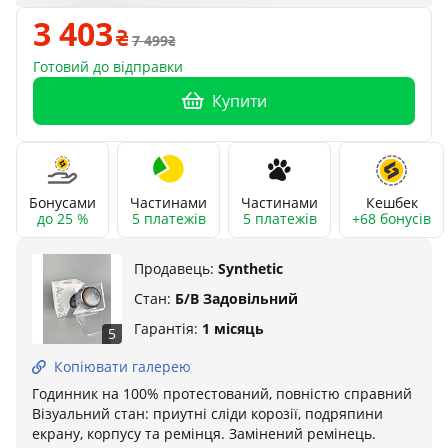
3 403
7 499
Готовий до відправки
Купити
Бонусами
Частинами
Частинами
Кешбек
до 25 %
5 платежів
5 платежів
+68 бонусів
Продавець:
Synthetic
Стан:
Б/В Задовільний
Гарантія:
1 місяць
5
Копіювати галерею
Годинник на 100% протестований, повністю справний
Візуальний стан: приутні сліди корозії, подряпини
екрану, корпусу та ремінця. Замінений ремінець.