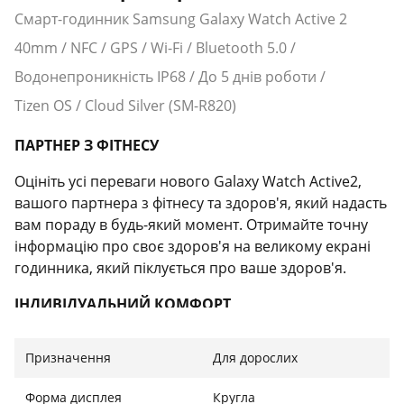
Смарт-годинник Samsung Galaxy Watch Active 2
40mm / NFC / GPS / Wi-Fi / Bluetooth 5.0 /
Водонепроникність IP68 / До 5 днів роботи /
Tizen OS / Cloud Silver (SM-R820)
ПАРТНЕР З ФІТНЕСУ
Оцініть усі переваги нового Galaxy Watch Active2,
вашого партнера з фітнесу та здоров'я, який надасть
вам пораду в будь-який момент. Отримайте точну
інформацію про своє здоров'я на великому екрані
годинника, який піклується про ваше здоров'я.
ІНДИВІДУАЛЬНИЙ КОМФОРТ
Galaxy Watch Active2 - це стильний дизайн і комфорт
Призначення
Для дорослих
24/7. Обери свій ідеальний варіант з безліччю опцій:
розмір дисплея 44 мм або 40 мм, корпус з
Форма дисплея
Кругла