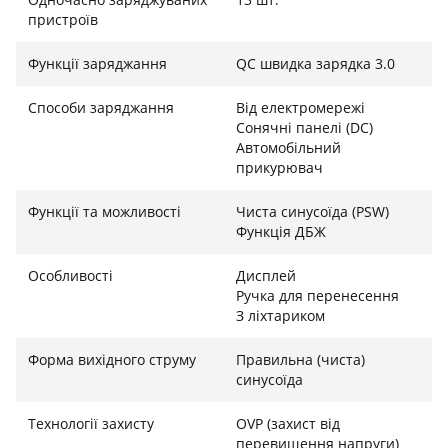
комфортного побуту в подорожах. Відновити заряд
пристроїв
можна трьома способами: від звичайної розетки
Функції заряджання
QC швидка зарядка 3.0
(близько 5.5 годин), від автомобільного
прикурювача в дорозі або автономно від сонячних
Способи заряджання
Від електромережі
панелей.
Сонячні панелі (DC)
Автомобільний
прикурювач
Зручність, мобільність та контроль
Функції та можливості
Чиста синусоїда (PSW)
Функція ДБЖ
Незважаючи на високу потужність, Wonder WX2400
залишається мобільною. При вазі 8.4 кг та
Особливості
Дисплей
продуманих габаритах, її легко транспортувати.
Ручка для перенесення
Міцний корпус захищає внутрішні компоненти, а
З ліхтариком
розумна система BMS (Battery Management System)
оберігає від перевантажень, перегріву та короткого
Форма вихідного струму
Правильна (чиста)
замикання. Інформативний LCD-дисплей на
синусоїда
передній панелі дозволяє в реальному часі
Технології захисту
OVP (захист від
контролювати всі процеси: від рівня заряду батареї
перевищення напруги)