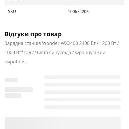
220В (~5.5 годин)
Сонячний вхід: Підтримка сонячних панелей
SKU
100674206
Автомобільний вхід: Зарядка від прикурювача
12В
Відгуки про товар
Зарядна станція Wonder WX2400 2400 Вт / 1200 Вт /
Батарея та фізичні параметри:
1000 Вт*год / Чиста синусоїда / Французький
Ємність: 999 Вт·год
виробник
Тип батареї: Li-ion (Літій-іон)
Вага: 8.4 кг
Габарити: 29.3 x 20.7 x 20.8 см
Системи захисту: BMS (захист від
перевантаження, перегріву, КЗ)