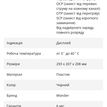
до поточної вхідної та вихідної потужності.
OCP (захист від переван.
струму на кожному каналі)
OTP (захист від перегріву)
SCP (захист від короткого
Виходи:
замикання)
2 x AC розетка (230В): 1200 Вт номінально, 2400 Вт
Від надмірного заряду,
повного розряду
піково (Чиста синусоїда)
1 x USB-C PD: 100 Вт (для надшвидкої зарядки
Індикація
Дисплей
ноутбуків)
1 x USB-C PD: 60 Вт (для планшетів та ультрабуків)
Робоча температура
от 0˚ до 40˚ C
2 x USB-A: З підтримкою швидкої зарядки QC
2 x USB-A: Стандартні порти 5В
Розміри
293 x 207 x 208 мм
DC та Автоприкурювач: Для живлення пристроїв
12В (в сумі до 13 портів на станції)
Матеріал
Пластик
Колір
Чорний
Входи:
Бренд
Wonder
Вхід змінного струму (AC): Зарядка від мережі
Гарантія
6 міс.