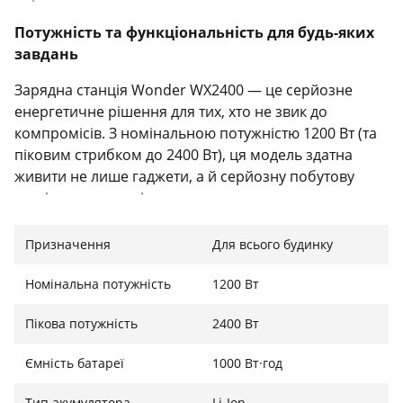
Потужність та функціональність для будь-яких
завдань
Зарядна станція Wonder WX2400 — це серйозне
енергетичне рішення для тих, хто не звик до
компромісів. З номінальною потужністю 1200 Вт (та
піковим стрибком до 2400 Вт), ця модель здатна
живити не лише гаджети, а й серйозну побутову
техніку та електроінструменти з високими
пусковими струмами. Вихідний струм у формі "чистої
синусоїди" гарантує безпечну роботу
Призначення
Для всього будинку
найвибагливішої електроніки: від медичного
обладнання та газових котлів до чутливих
Номінальна потужність
1200 Вт
аудіосистем та комп'ютерів.
Пікова потужність
2400 Вт
Ємність батареї
1000 Вт·год
Максимальна комунікація: 13 пристроїв
одночасно
Тип акумулятора
Li-Ion