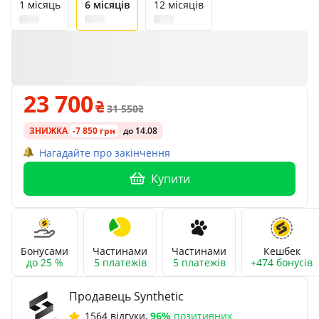
1 місяць
6 місяців
12 місяців
23 700
31 550
ЗНИЖКА
-7 850 грн
до 14.08
Нагадайте про закінчення
Купити
Бонусами
Частинами
Частинами
Кешбек
до 25 %
5 платежів
5 платежів
+474 бонусів
Продавець Synthetic
1564 відгуки
,
96%
позитивних