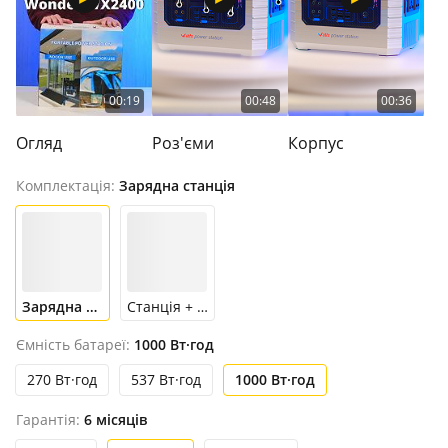
00:19
00:48
00:36
Огляд
Роз'єми
Корпус
Комплектація:
Зарядна станція
Зарядна станція
Станція + панель
Ємність батареї:
1000 Вт·год
270 Вт·год
537 Вт·год
1000 Вт·год
Гарантія:
6 місяців