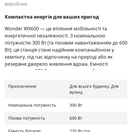
виробник
Компактна енергія для ваших пригод
Wonder WX600 — це втілення мобільності та
енергетичної незалежності. З номінальною
потужністю 300 Вт (та піковим навантаженням до 600
Вт), ця станція стане надійним компаньйоном у
кемпінгу, під час відпочинку на природі або як
резервне джерело живлення вдома. Ємності
акумулятора 270 Вт·год вистачить, щоб підтримувати
роботу ваших гаджетів протягом тривалого часу.
Завдяки генерації "чистої синусоїди", ви можете
Призначення
Для всього будинку, Для
безпечно підключати навіть найчутливішу техніку,
вулиці
не хвилюючись про перепади напруги.
Номінальна потужність
300 Вт
Пікова потужність
600 Вт
Широкий спектр можливостей: 9 пристроїв
одночасно
Ємність батареї
270 Вт·год