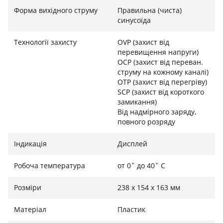
Форма вихідного струму
Правильна (чиста)
синусоїда
Виходи:
Технології захисту
OVP (захист від
1 x AC розетка (230В): 300 Вт номінально, 600 Вт
перевищення напруги)
піково (Чиста синусоїда)
OCP (захист від переван.
1 x USB-C PD: 100 Вт макс. (ідеально для MacBook
струму на кожному каналі)
та інших ноутбуків)
OTP (захист від перегріву)
2 x USB-A: Підтримка Quick Charge 3.0
SCP (захист від короткого
замикання)
2 x DC 5521: Виходи постійного струму
Від надмірного заряду,
1 x Автоприкурювач: 12В для автоаксесуарів
повного розряду
Індикація
Дисплей
Входи:
Робоча температура
от 0˚ до 40˚ C
Вхід змінного струму (AC): Зарядка від мережі (~6
Розміри
238 x 154 x 163 мм
годин)
Сонячний вхід: Вбудований MPPT, до 120 Вт
Матеріал
Пластик
Автомобільний вхід: 12В