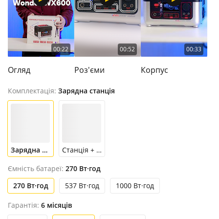
00:22
00:52
00:33
Огляд
Роз'єми
Корпус
Комплектація:
Зарядна станція
Зарядна станція
Станція + панель
Ємність батареї:
270 Вт·год
270 Вт·год
537 Вт·год
1000 Вт·год
Гарантія:
6 місяців