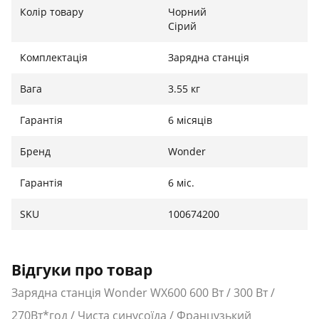
Колір товару
Чорний
Сірий
Батарея та фізичні параметри:
Комплектація
Зарядна станція
Ємність: 270 Вт·год
Тип елементів: Li-ion (Літій-іон)
Вага
3.55 кг
Вага: 3.55 кг
Гарантія
6 місяців
Особливості: LED-ліхтар, ударостійкий корпус
Бренд
Wonder
Гарантія
6 міс.
SKU
100674200
Відгуки про товар
Зарядна станція Wonder WX600 600 Вт / 300 Вт /
270Вт*год / Чиста синусоїда / Французький