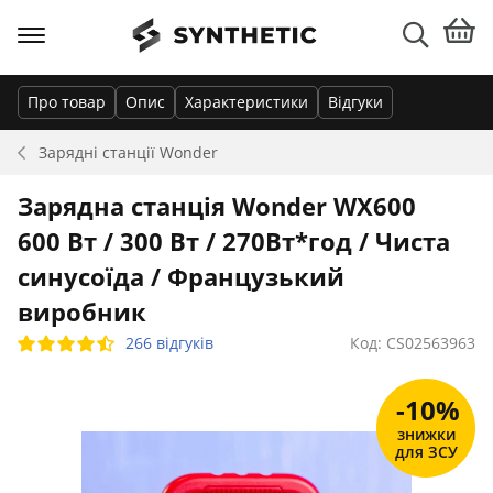
Про товар
Опис
Характеристики
Відгуки
Зарядні станції
Wonder
Зарядна станція Wonder WX600
600 Вт / 300 Вт / 270Вт*год / Чиста
синусоїда / Французький
виробник
266 відгуків
Код: CS02563963
-10%
знижки
для ЗСУ