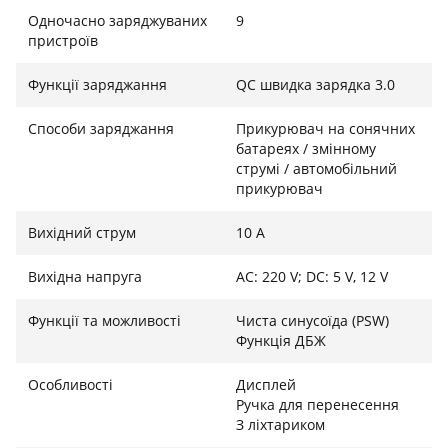
енергії сонця. Вбудований MPPT-контролер
Одночасно заряджуваних
9
максимізує ефективність заряджання від сонячних
пристроїв
панелей (потужністю до 120 Вт), що робить цю
Функції заряджання
QC швидка зарядка 3.0
станцію ідеальною для еко-туризму та тривалих
поїздок.
Способи заряджання
Прикурювач на сонячних
батареях / змінному
струмі / автомобільний
прикурювач
Комфорт, контроль та захист
Легкий корпус з ударостійкого пластику (вага всього
Вихідний струм
10 А
3.55 кг) дозволяє без зусиль брати станцію з собою
Вихідна напруга
AC: 220 V; DC: 5 V, 12 V
куди завгодно. Інформативний цифровий дисплей
тримає вас у курсі всіх параметрів: відсоток заряду,
Функції та можливості
Чиста синусоїда (PSW)
вхідна та вихідна потужність завжди перед очима.
Функція ДБЖ
Для екстрених ситуацій передбачений яскравий LED-
ліхтар. Безпеку використання гарантує повний
Особливості
Дисплей
комплекс захисту від перегріву, короткого
Ручка для перенесення
замикання та перенапруги.
З ліхтариком