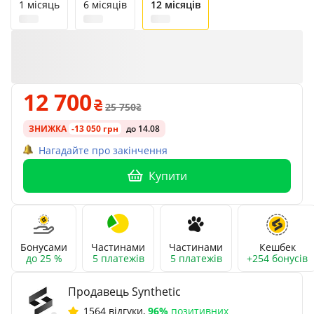
1 місяць
6 місяців
12 місяців
12 700
25 750
ЗНИЖКА
-13 050 грн
до 14.08
Нагадайте про закінчення
Купити
Бонусами
Частинами
Частинами
Кешбек
до 25 %
5 платежів
5 платежів
+254 бонусів
Продавець Synthetic
1564 відгуки
,
96%
позитивних