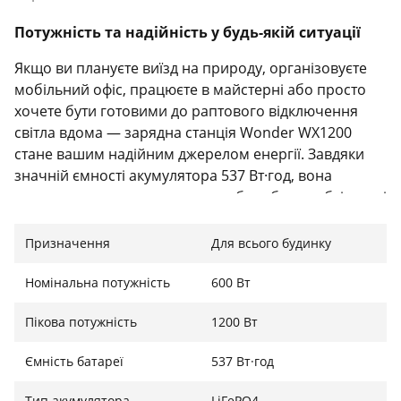
Потужність та надійність у будь-якій ситуації
Якщо ви плануєте виїзд на природу, організовуєте
мобільний офіс, працюєте в майстерні або просто
хочете бути готовими до раптового відключення
світла вдома — зарядна станція Wonder WX1200
стане вашим надійним джерелом енергії. Завдяки
значній ємності акумулятора 537 Вт·год, вона
гарантує тривалу автономну роботу без необхідності
частої підзарядки. Це ідеальне рішення для тих, хто
цінує незалежність та комфорт.
Призначення
Для всього будинку
Номінальна потужність
600 Вт
Універсальність підключення: 10 пристроїв
Пікова потужність
1200 Вт
одночасно
Ємність батареї
537 Вт·год
Wonder WX1200 надає вам повну свободу дій.
Станція оснащена широким спектром інтерфейсів,
Тип акумулятора
LiFePO4