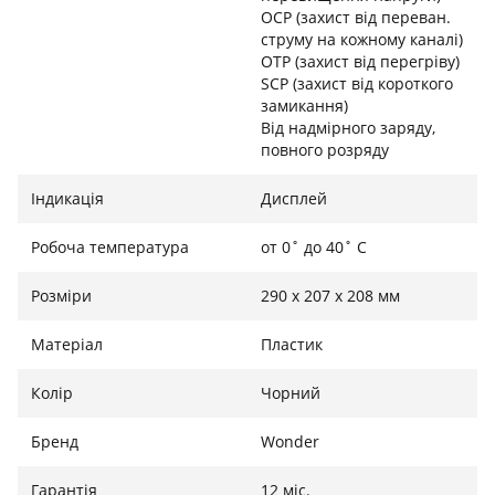
OCP (захист від переван.
Повний контроль
струму на кожному каналі)
OTP (захист від перегріву)
Інтегрований цифровий LCD-дисплей дозволяє
SCP (захист від короткого
замикання)
тримати руку на пульсі енергоспоживання. Ви
Від надмірного заряду,
завжди будете знати точний рівень заряду у
повного розряду
відсотках, поточну вхідну та вихідну потужність.
Інтерфейс інтуїтивно зрозумілий, що робить
Індикація
Дисплей
користування станцією максимально комфортним та
безпечним навіть для новачків.
Робоча температура
от 0˚ до 40˚ C
Розміри
290 x 207 x 208 мм
Виходи:
Матеріал
Пластик
2 x AC розетка (220-230В): 600 Вт номінально,
Колір
1200 Вт піково (Чиста синусоїда)
Чорний
1 x USB-C PD: 100 Вт макс. (для швидкої зарядки
Бренд
Wonder
ноутбуків)
1 x USB-C: Стандартний вихід
Гарантія
12 міс.