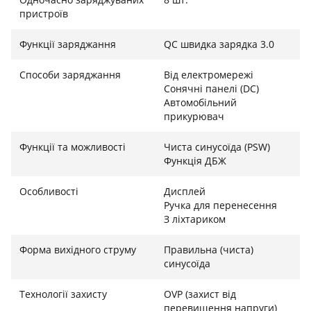
енергію сонця. Підтримка сонячних панелей
пристроїв
потужністю до 120 Вт робить цей пристрій
Функції заряджання
QC швидка зарядка 3.0
екологічним та незамінним у польових умовах.
Способи заряджання
Від електромережі
Сонячні панелі (DC)
Інвестиція в довговічність (LiFePO4)
Автомобільний
прикурювач
Ви можете бути впевнені, що Wonder WX1200
прослужить вам довгі роки. В основі станції лежить
Функції та можливості
Чиста синусоїда (PSW)
Функція ДБЖ
сучасний літій-залізо-фосфатний акумулятор
(LiFePO4). Це передова технологія, яка забезпечує
Особливості
Дисплей
понад 2000 циклів заряду-розряду зі збереженням
Ручка для перенесення
ємності, що значно перевищує показники
З ліхтариком
звичайних батарей. Безпека також на висоті:
вбудовані системи захисту надійно оберігають
Форма вихідного струму
Правильна (чиста)
пристрій від перегріву, перевантаження та
синусоїда
короткого замикання.
Технології захисту
OVP (захист від
перевищення напруги)