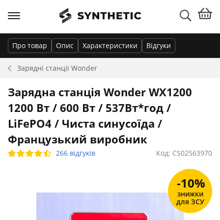
Про товар
Опис
Характеристики
Відгуки
Зарядні станції
Wonder
Зарядна станція Wonder WX1200
1200 Вт / 600 Вт / 537Вт*год /
LiFePO4 / Чиста синусоїда /
Французький виробник
266 відгуків
Код: CS02563970
-10%
знижки
для ЗСУ