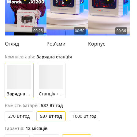
00:25
00:50
00:36
Огляд
Роз'єми
Корпус
Комплектація:
Зарядна станція
Зарядна станція
Станція + панель
Ємність батареї:
537 Вт·год
270 Вт·год
537 Вт·год
1000 Вт·год
Гарантія:
12 місяців