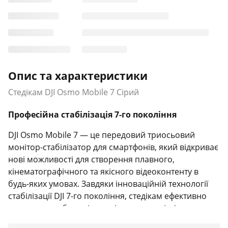
Опис та характеристики
Стедікам DJI Osmo Mobile 7 Сірий
Професійна стабілізація 7-го покоління
DJI Osmo Mobile 7 — це передовий триосьовий
монітор-стабілізатор для смартфонів, який відкриває
нові можливості для створення плавного,
кінематографічного та якісного відеоконтенту в
будь-яких умовах. Завдяки інноваційній технології
стабілізації DJI 7-го покоління, стедікам ефективно
компенсує небажані тремтіння рук та різкі рухи
камери під час ходьби, бігу або активного