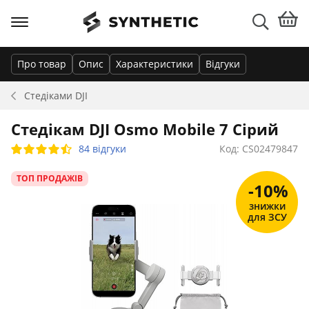
Про товар
Опис
Характеристики
Відгуки
Стедіками
DJI
Стедікам DJI Osmo Mobile 7 Сірий
84 відгуки
Код: CS02479847
ТОП ПРОДАЖІВ
-10%
знижки
для ЗСУ