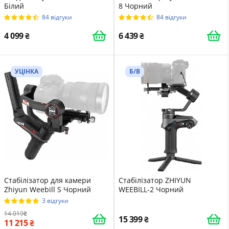
Білий
8 Чорний
84 відгуки
84 відгуки
4 099
6 439
УЦІНКА
Б/В
Стабілізатор для камери
Стабілізатор ZHIYUN
Zhiyun Weebill S Чорний
WEEBILL-2 Чорний
3 відгуки
14 019
15 399
11 215