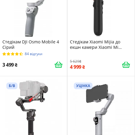
Стедікам DJI Osmo Mobile 4
Стедікам Xiaomi Mijia до
Сірий
екшн камери Xiaomi Mi
Чорний
84 відгуки
5 629
3 499
4 999
Б/В
УЦІНКА