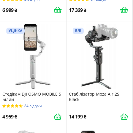
6 999
17 369
УЦІНКА
Б/В
Стедікам DJI OSMO MOBILE 5
Cтабілізатор Moza Air 2S
Білий
Black
84 відгуки
4 959
14 199