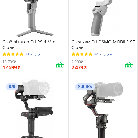
Стабілізатор DJI RS 4 Mini
Стедікам DJI OSMO MOBILE SE
Сірий
Сірий
31 відгук
84 відгуки
13 799
2 999
12 599
2 479
Б/В
УЦІНКА