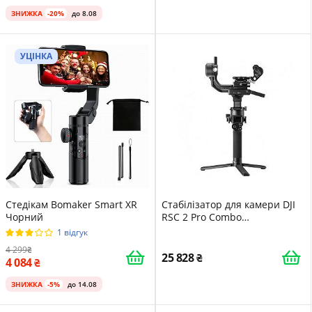
ЗНИЖКА
-20%
до 8.08
УЦІНКА
Стедікам Bomaker Smart XR
Стабілізатор для камери DJI
Чорний
RSC 2 Pro Combo
(CP.RN.00000124.01)
1 відгук
4 299
25 828
4 084
ЗНИЖКА
-5%
до 14.08