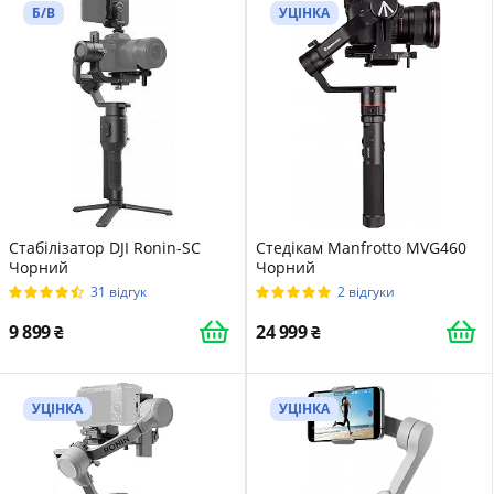
Б/В
УЦІНКА
Стабілізатор DJI Ronin-SC
Стедікам Manfrotto MVG460
Чорний
Чорний
31 відгук
2 відгуки
9 899
24 999
УЦІНКА
УЦІНКА