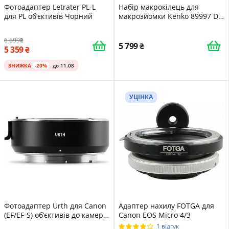
Фотоадаптер Letrater PL-L
Набір макрокілець для
для PL об’єктивів Чорний
макрозйомки Kenko 89997 DG
Nikon 12, 20, 36 мм Чорний
6 699
5 799
5 359
ЗНИЖКА
-20%
до 11.08
УЦІНКА
Фотоадаптер Urth для Canon
Адаптер нахилу FOTGA для
(EF/EF-S) об’єктивів до камер
Canon EOS Micro 4/3
Leica L
1 відгук