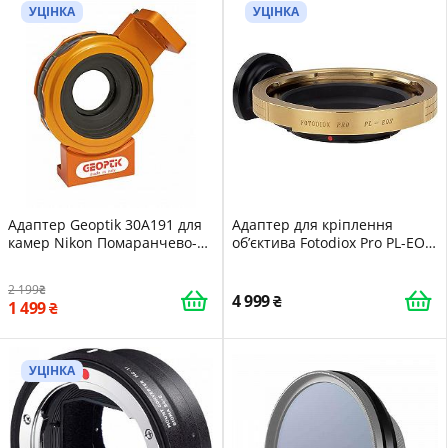
УЦІНКА
УЦІНКА
Адаптер Geoptik 30A191 для
Адаптер для кріплення
камер Nikon Помаранчево-
об’єктива Fotodiox Pro PL-EOS
чорний
Чорний-Золотий
2 199
4 999
1 499
УЦІНКА