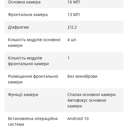
Основна камера
16 МП
доступна функція бездротової зарядки – рідкість у
захищених смартфонах.
Фронтальна камера
13 МП
Діафрагма
ƒ/2.2
Кількість модулів основної
4 шт.
камери
Кількість модулів
1
фронтальної камери
Розміщення фронтальної
Без моноброви
камери
Функції камери
Спалах основної камери
Автофокус основної
камери
Встановлена ​​операційна
Android 10
система