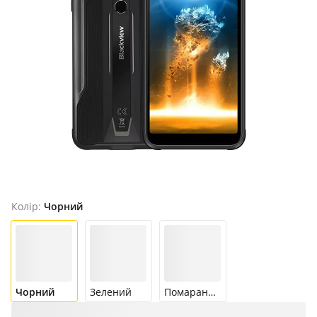
Продано
Колір:
Чорний
Чорний
Зелений
Помаранчевий