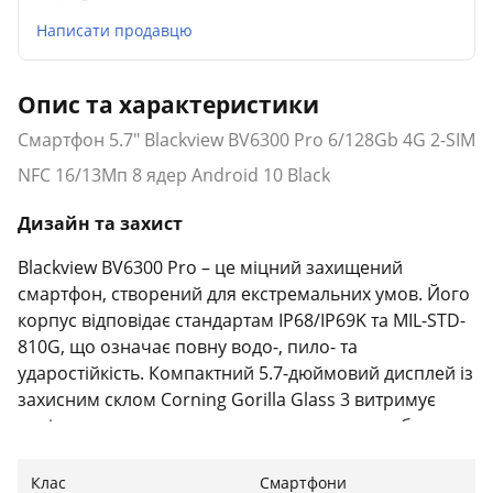
Написати продавцю
Опис та характеристики
Смартфон 5.7" Blackview BV6300 Pro 6/128Gb 4G 2-SIM
NFC 16/13Мп 8 ядер Android 10 Black
Дизайн та захист
Blackview BV6300 Pro – це міцний захищений
смартфон, створений для екстремальних умов. Його
корпус відповідає стандартам IP68/IP69K та MIL-STD-
810G, що означає повну водо-, пило- та
ударостійкість. Компактний 5.7-дюймовий дисплей із
захисним склом Corning Gorilla Glass 3 витримує
падіння та подряпини, а яскраве жовте оздоблення
надає телефону сучасного вигляду з акцентом на
стиль та витривалість.
Клас
Смартфони