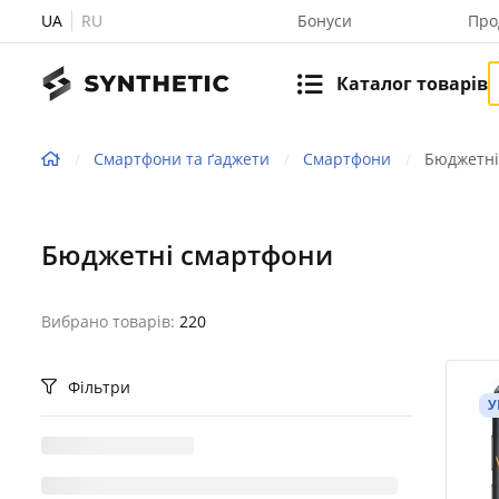
UA
RU
Бонуси
Про
Каталог товарів
Смартфони та ґаджети
Смартфони
Бюджетні
Бюджетні смартфони
Вибрано товарів:
220
Фільтри
У