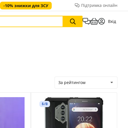
Підтримка онлайн
-10% знижки для ЗСУ
Вхід
За рейтингом
Б/В