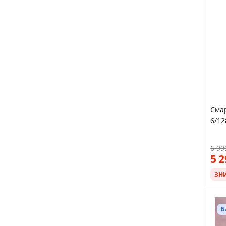
Смар
6/12
Andr
6 99
5 
ЗН
Б