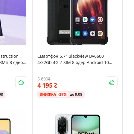
struction
Смартфон 5.7" Blackview BV6600
/8Мп 8 ядер
4/32Gb 4G 2-SIM 8 ядер Android 10
Black
5 899
4 195
08
ЗНИЖКА
-29%
до 9.08