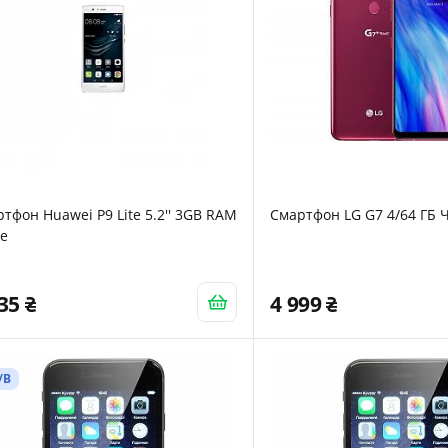
тфон Huawei P9 Lite 5.2'' 3GB RAM
Смартфон LG G7 4/64 ГБ
te
835
4 999
/В