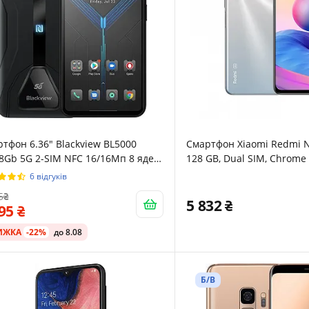
тфон 6.36" Blackview BL5000
Смартфон Xiaomi Redmi N
8Gb 5G 2-SIM NFC 16/16Мп 8 ядер
128 GB, Dual SIM, Chrome 
oid 11 Black
6 відгуків
5
5 832
195
ИЖКА
-22%
до 8.08
Б/В