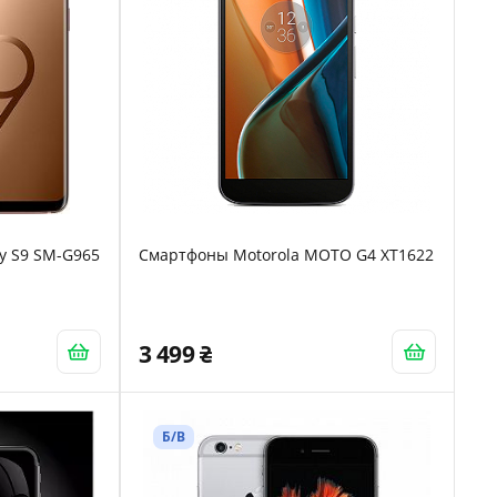
y S9 SM-G965
Смартфоны Motorola MOTO G4 XT1622
3 499
Б/В