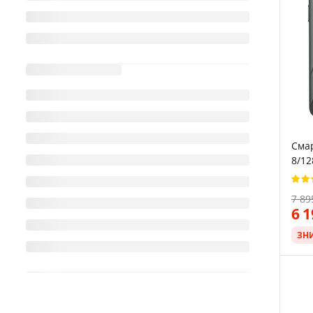
Смар
8/12
Andr
7 89
6 
ЗН