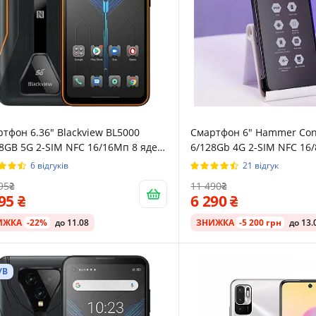
тфон 6.36" Blackview BL5000
Смартфон 6" Hammer Con
8GB 5G 2-SIM NFC 16/16Мп 8 ядер
6/128Gb 4G 2-SIM NFC 16
oid 11 Orange
Android 12 Сріблястий
6 відгуків
21 відгук
95
11 490
095
6 290
ИЖКА
-22%
до 11.08
ЗНИЖКА
-5 200 грн
до 13.
/В