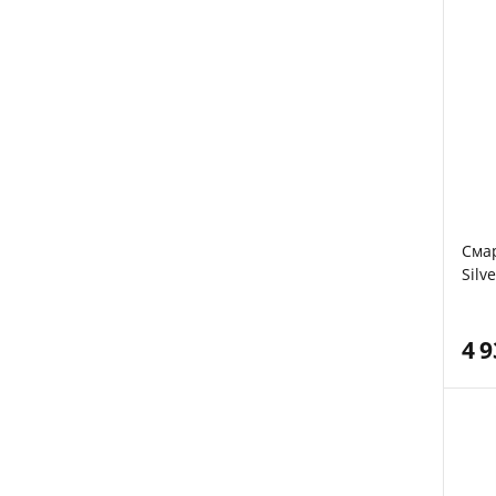
Смар
Silve
4 