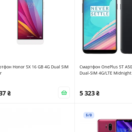
тфон Honor 5X 16 GB 4G Dual SIM
Смартфон OnePlus 5T A50
r
Dual-SIM 4G/LTE Midnight
937
5 323
Б/В