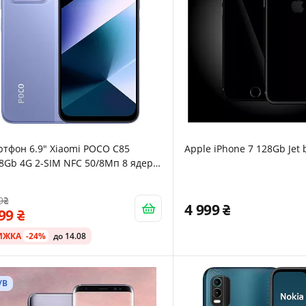
тфон 6.9" Xiaomi POCO C85
Apple iPhone 7 128Gb Jet 
8Gb 4G 2-SIM NFC 50/8Мп 8 ядер
oid 15 Purple
9
4 999
299
ИЖКА
-24%
до 14.08
/В