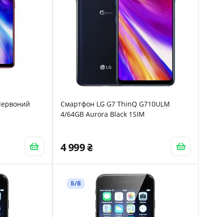
 Червоний
Смартфон LG G7 ThinQ G710ULM
4/64GB Aurora Black 1SIM
4 999
Б/В