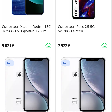
Смартфон Xiaomi Redmi 15C
Смартфон Poco X5 5G
4/256GB 6.9 дюйма 120Hz
6/128GB Green
50MP 6000mAh Blue
Moonlight
9 021
7 922
Б/В
Б/В