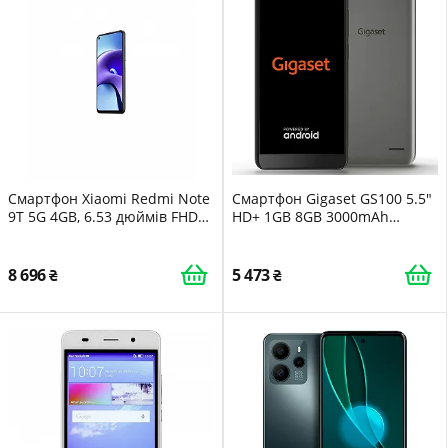
Смартфон Xiaomi Redmi Note
Смартфон Gigaset GS100 5.5"
9T 5G 4GB, 6.53 дюймів FHD+
HD+ 1GB 8GB 3000mAh
DotDisplay 90Hz, MediaTek
Graphite Gray
Dimensity 800U, 48MP Triple
Camera, 5000mAh, NFC
8 696
5 473