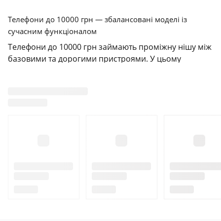
Телефони до 10000 грн — збалансовані моделі із
сучасним функціоналом
Телефони до 10000 грн займають проміжну нішу між
базовими та дорогими пристроями. У цьому
сегменті вже можна знайти повноцінний смартфон з
якісним екраном, стабільною роботою, актуальною
операційною системою та розширеним
функціоналом. Користувачі обирають такі моделі,
якщо шукають надійний гаджет без значних
фінансових вкладень, але з усім необхідним для
щоденного використання.
Зазвичай смартфон до 10000 грн має хороший запас
потужності для виконання типових задач:
спілкування, соцмережі, відео, фотографії, навігація.
Завдяки оптимізації програмного забезпечення та
сучасним процесорам ці телефони здатні працювати
стабільно навіть під навантаженням. Це вже не