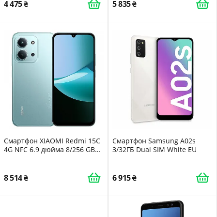
4 475
5 835
Смартфон XIAOMI Redmi 15C
Смартфон Samsung A02s
4G NFC 6.9 дюйма 8/256 GB
3/32ГБ Dual SIM White EU
6000 мАг 50 MP 33 Вт Без
зарядного пристрою Green
8 514
6 915