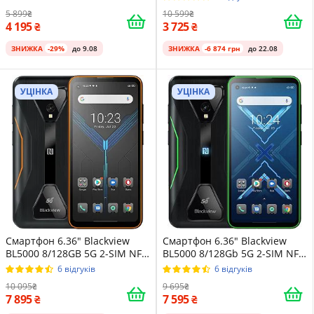
Space Silver
5 899
10 599
4 195
3 725
ЗНИЖКА
-29%
до 9.08
ЗНИЖКА
-6 874 грн
до 22.08
УЦІНКА
УЦІНКА
Смартфон 6.36" Blackview
Смартфон 6.36" Blackview
BL5000 8/128GB 5G 2-SIM NFC
BL5000 8/128Gb 5G 2-SIM NFC
16/16Мп 8 ядер Android 11
16/16Мп 8 ядер Android 11
6 відгуків
6 відгуків
Orange
Green
10 095
9 695
7 895
7 595