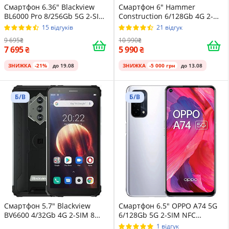
Смартфон 6.36" Blackview
Смартфон 6" Hammer
BL6000 Pro 8/256Gb 5G 2-SIM
Construction 6/128Gb 4G 2-
NFC 48/16Мп 8 ядер Mist
SIM NFC 16/8Мп 8 ядер
15 відгуків
21 відгук
Grey
Android 12 Сріблястий
9 695
10 990
7 695
5 990
ЗНИЖКА
-21%
до 19.08
ЗНИЖКА
-5 000 грн
до 13.08
Б/В
Б/В
Смартфон 5.7" Blackview
Смартфон 6.5" OPPO A74 5G
BV6600 4/32Gb 4G 2-SIM 8
6/128Gb 5G 2-SIM NFC
ядер Android 10 Black
48/16Мп 8 ядер Android 13
1 відгук