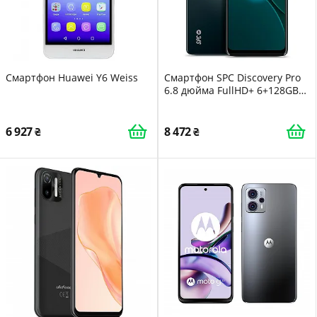
Смартфон Huawei Y6 Weiss
Смартфон SPC Discovery Pro
6.8 дюйма FullHD+ 6+128GB
Triple AI Camera
50MP+5MP+2MP NFC 4G
OctaCore 5000mAh Android
6 927
8 472
13 Deep Sky