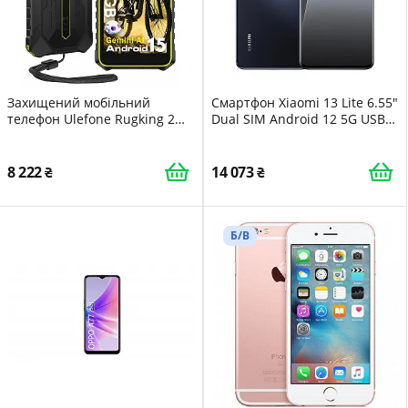
Захищений мобільний
Смартфон Xiaomi 13 Lite 6.55"
телефон Ulefone Rugking 2
Dual SIM Android 12 5G USB
Pro Android 15 Octa-Core 8 GB
Type-C 8GB 128GB 4500мАг
+ 128 GB/2 TB TF AI 5.45
Black
дюйма Corning Glass 4550
8 222
14 073
mAh 13 MP Widevine L1 Dual
SIM
Б/В