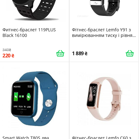
Фитнес-браслет 119PLUS
Фітнес-браслет Lemfo Y91 з
Black 16100
вимірюванням тиску і рівня
кисню в крові Чорний
340
1 889
220
Smart Watch T80S два
Фітнес-браслет Lemfo C60 з