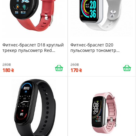
Фитнес-браслет D18 круглый
Фитнес-браслет D20
трекер пульсометр Red
пульсометр тонометр
16090
шагомер White 16094
280
260
180
170