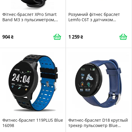
Фітнес-браслет XPro Smart
Розумний фітнес браслет
Band M3 з пульсиметром,
Lemfo C6T з датчиком
крокоміром, підрахунком
температури тіла Рожевий
калорій і контролем сну для
спорту Чорний
904
1 259
Фитнес-браслет 119PLUS Blue
Фитнес-браслет D18 круглый
16098
трекер пульсометр Blue
16088