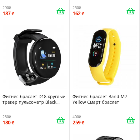
290
250
187
162
Фитнес-браслет D18 круглый
Фитнес-браслет Band M7
трекер пульсометр Black
Yellow Смарт браслет
16089
280
400
180
259