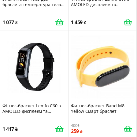
браслета температура тела
AMOLED-дисплеєм та
давление оксиметр Цвет
пульсоксиметром Рожевий
синий
1 077
1 459
Фітнес-браслет Lemfo C60 з
Фитнес-браслет Band M8
AMOLED-дисплеєм та
Yellow Смарт браслет
пульсоксиметром Чорний
400
1 417
259