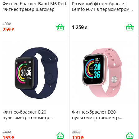
Фитнес-браслет Band M6 Red
Розумний фітнес браслет
Фитнес трекер шагомер
Lemfo F07T з термометром
Чорний
400
1 259
259
Фитнес-браслет D20
Фитнес-браслет D20
пульсометр тонометр
пульсометр тонометр
шагомер Blue 16096
шагомер Pink 16095
240
260
153
170