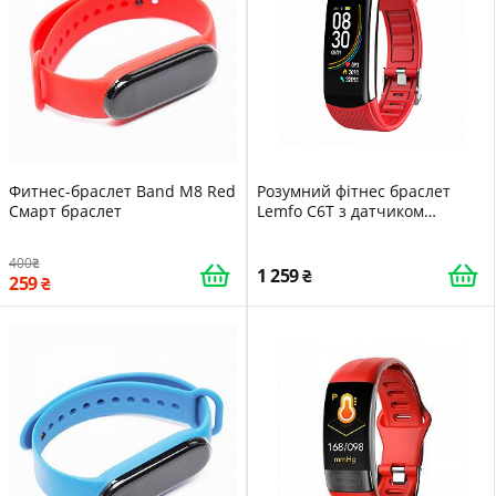
Фитнес-браслет Band M8 Red
Розумний фітнес браслет
Смарт браслет
Lemfo C6T з датчиком
температури тіла Червоний
400
1 259
259