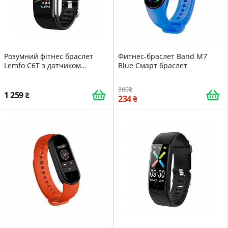
Розумний фітнес браслет
Фитнес-браслет Band M7
Lemfo C6T з датчиком
Blue Смарт браслет
температури тіла Чорний
360
1 259
234