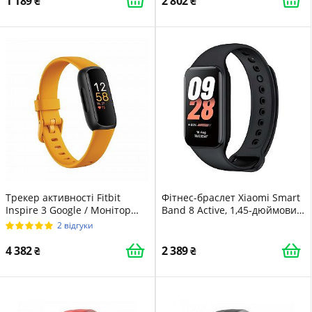
1 189
2 802
сповіщення, крокомір,
водонепроникність 5ATM)
чорний
Трекер активності Fitbit
Фітнес-браслет Xiaomi Smart
Inspire 3 Google / Монітор
Band 8 Active, 1,45-дюймовий
серцевого ритму / Аналіз сну
LCD-дисплей
2 відгуки
/ Сумісний з Android/iOS /
Жовтий
4 382
2 389