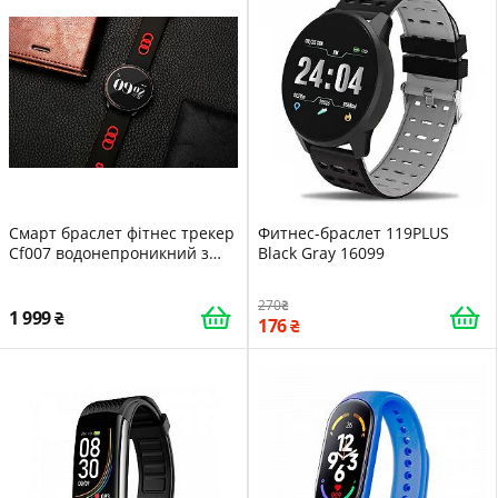
Смарт браслет фітнес трекер
Фитнес-браслет 119PLUS
Cf007 водонепроникний з
Black Gray 16099
монітором серцевого ритму
кров'яного тиску
270
1 999
176