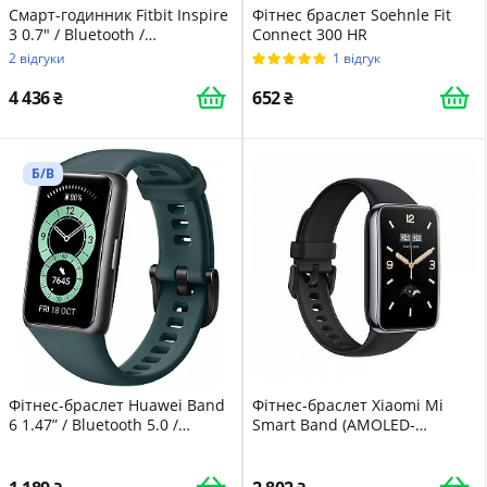
Смарт-годинник Fitbit Inspire
Фітнес браслет Soehnle Fit
3 0.7" / Bluetooth /
Connect 300 HR
Вологозахист 5 АТМ / До 10
2 відгуки
1 відгук
днів роботи / Android /
Midnight Zen/Black
4 436
652
Б/В
Фітнес-браслет Huawei Band
Фітнес-браслет Xiaomi Mi
6 1.47” / Bluetooth 5.0 /
Smart Band (AMOLED-
Вологозахист 5 ATM / Forest
дисплей, відстеження SpO2,
Green (55026634)
монітор сну, монітор
серцевого ритму,