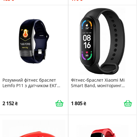
Розумний фітнес браслет
Фітнес-браслет Xiaomi Mi
Lemfo P11 з датчиком ЕКГ
Smart Band, моніторинг
Синій
SpO2, монітор сну, монітор
серцевого ритму,
повідомлення, педометр,
2 152
1 805
водонепроникність 5ATM