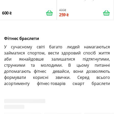
шагомер
400
600
259
Фітнес браслети
У сучасному світі багато людей намагаються
займатися спортом, вести здоровий спосіб життя
аби якнайдовше залишатися підтягнутими,
стрункими та молодими. В цьому питанні
допомагають фітнес девайси, вони дозволяють
формувати корисні звички. Серед всього
асортименту фітнес-товарів смарт браслети
спортивні є зручними та доступними гаджетами, які
слугують для моніторування активності протягом
дня. Фітнес браслет це річ, яка слідкує за
показниками здоров‘я: рахує кількість пройдених