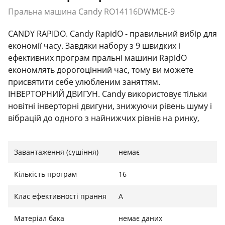
Пральна машина Candy RO14116DWMCE-9
CANDY RAPIDO. Candy RapidO - правильний вибір для
економії часу. Завдяки набору з 9 швидких і
ефективних програм пральні машини RapidO
економлять дорогоцінний час, тому ви можете
присвятити себе улюбленим заняттям.
ІНВЕРТОРНИЙ ДВИГУН. Candy використовує тільки
новітні інверторні двигуни, знижуючи рівень шуму і
вібрацій до одного з найнижчих рівнів на ринку,
забезпечуючи тривалу роботу з дуже низьким
енергоспоживанням. ТЕХНОЛОГІЯ SMART TOUCH.
Завантаження (сушіння)
немає
SMART TOUCH - це технологія під’єднання
"proximity", що використовується в пральних
Кількість програм
16
машинах Candy. Залежно від виробу вона може
наділити його додатковими функціями, а вам дати
Клас ефективності прання
A
корисні поради для поліпшення ваших навичок
роботи з пральною машиною і допомогти вам
Матеріал бака
немає даних