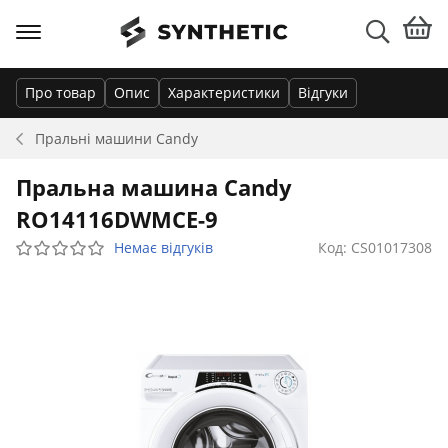
Про товар
Опис
Характеристики
Відгуки
Пральні машини
Candy
Пральна машина Candy
RO14116DWMCE-9
Немає відгуків
Код: CS01017308