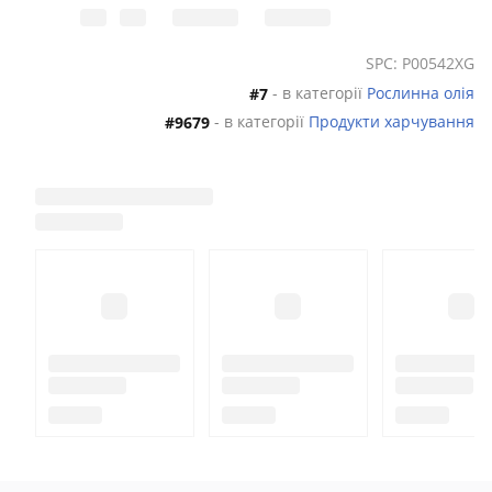
SPC: P00542XG
- в категорії
Рослинна олія
#7
- в категорії
Продукти харчування
#9679