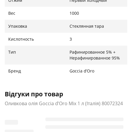
Отжим
Первый холодный
стабільних жирних кислот більше, ніж в інших
рослинних оліях, робить температуру
Вес
1000
димоутворення значно вищою за температуру для
нормальної смаження їжі. При смаженн їжі на
Упаковка
Стеклянная тара
оливковій олії не утворюється канцерогенів. Цю
олію також можна використовувати для заправки
Кислотность
3
салатів, приготування соусів.
Тип
Рафинированное 5% +
Нерафинированное 95%
Бренд
Goccia d’Oro
Відгуки про товар
Оливкова олія Goccia d’Oro Mix 1 л (Італія) 80072324