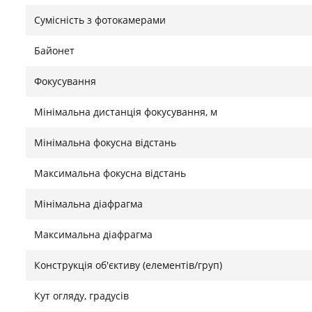
Удосконалена оптична конструкція включає три елем
Сумісність з фотокамерами
асферичні елементи, що разом мінімізують хроматич
Спеціальне покриття UMC значно зменшує ризик поя
Байонет
насичене зображення з відмінною контрастністю т
Фокусування
Надійність і зручність у кожному кадрі
Мінімальна дистанція фокусування, м
Швидка максимальна діафрагма f/2.8 дозволяє з ле
Мінімальна фокусна відстань
освітлення, а вбудована бленда ефективно захищає о
легкий, цей об'єктив стане чудовим супутником для 
Максимальна фокусна відстань
експериментів.
Мінімальна діафрагма
Знайшли помилку?
Повідомити
Максимальна діафрагма
Конструкція об'єктиву (елементів/груп)
Кут огляду, градусів