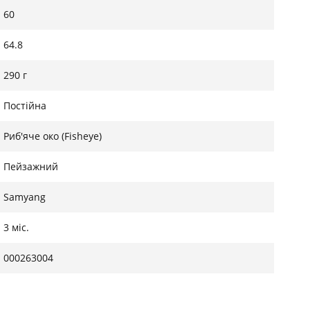
60
64.8
290 г
Постійна
Риб'яче око (Fisheye)
Пейзажний
Samyang
3 міс.
000263004