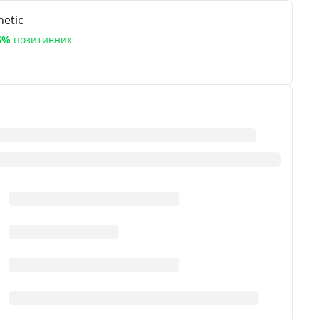
etic
6%
позитивних