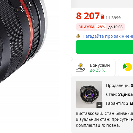
8 207
11 399
ЗНИЖКА
-28%
до 10.08
Нагадайте про закінчен
Бонусами
до 25 %
Продавець:
Стан:
Уцінка
Гарантія:
3 м
4
Виставковий. Стан близький
Візуальний стан: присутні 
Комплектація: повна.