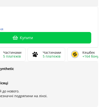
ня
Купити
Частинами
Частинами
Кешбек
5 платежів
5 платежів
+164 бонусів
Synthetic
ісяці
 до нового.
незначні подряпини на лінзі.