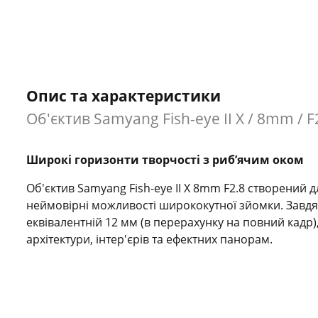
Опис та характеристики
Об'єктив Samyang Fish-eye II X / 8mm / F2
Широкі горизонти творчості з риб’ячим оком
Об'єктив Samyang Fish-eye II X 8mm F2.8 створений дл
неймовірні можливості ширококутної зйомки. Завдяки
еквівалентній 12 мм (в перерахунку на повний кадр)
архітектури, інтер'єрів та ефектних панорам.
Якість зображення без компромісів