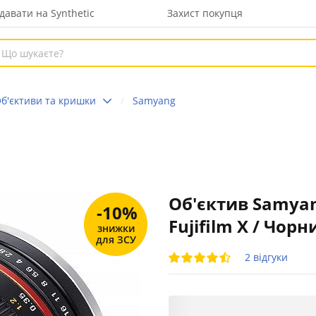
давати на Synthetic
Захист покупця
б'єктиви та кришки
Samyang
Об'єктив Samyang
-10%
Fujifilm X / Чорн
знижки
для ЗСУ
2 відгуки