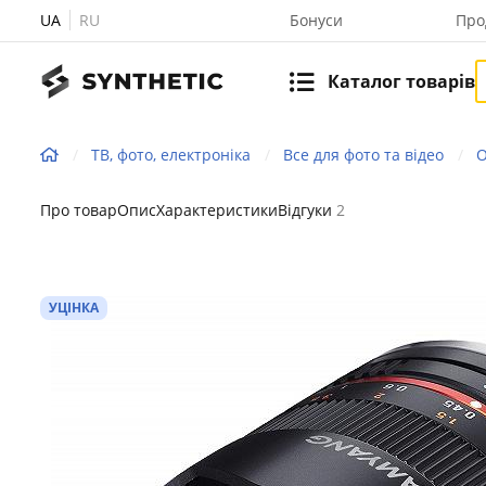
UA
RU
Бонуси
Про
Каталог товарів
ТВ, фото, електроніка
Все для фото та відео
О
Про товар
Опис
Характеристики
Відгуки
2
УЦІНКА