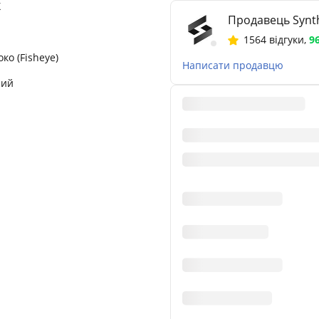
X
Продавець Synth
1564 відгуки
,
9
око (Fisheye)
Написати продавцю
ний