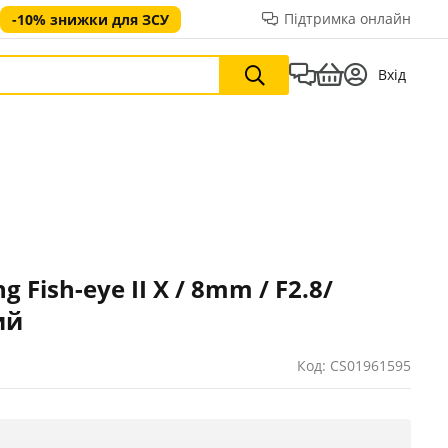
Підтримка онлайн
-10% знижки для ЗСУ
Вхід
 Fish-eye II X / 8mm / F2.8/
ий
Код: CS01961595