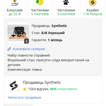
Бонусами
Частинами
Частинами
Кешбек
до 25 %
5 платежів
5 платежів
+18 бонусів
Продавець:
Synthetic
Стан:
Б/В Хороший
Гарантія:
1 місяць
8
Копіювати галерею
Набір повністю справний
Візуальний стан: присутні сліди використання на
деталях
Комплектація: повна
Продавець Synthetic
1564 відгуки
,
96%
позитивних
Написати продавцю