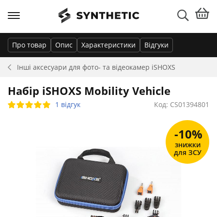
Про товар
Опис
Характеристики
Відгуки
Інші аксесуари для фото- та відеокамер
iSHOXS
Набір iSHOXS Mobility Vehicle
1 відгук
Код: CS01394801
-10%
знижки
для ЗСУ