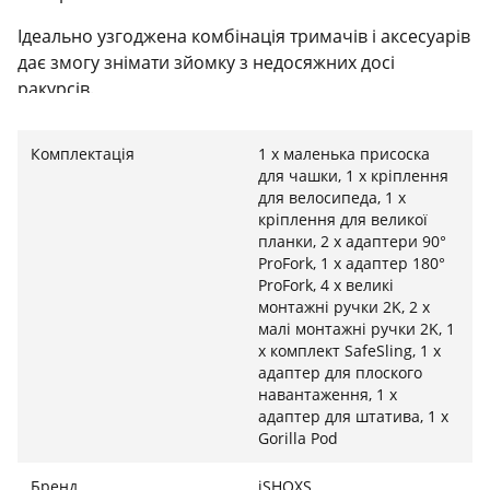
Ідеально узгоджена комбінація тримачів і аксесуарів
дає змогу знімати зйомку з недосяжних досі
ракурсів.
Велосипед, автомобіль, мотоцикл, квадроцикл або
Комплектація
1 х маленька присоска
трицикл - тепер ви готові до будь-якої подорожі.
для чашки, 1 х кріплення
для велосипеда, 1 х
Отримайте все необхідне для зйомок в одному
кріплення для великої
комплекті і просто візьміть його з собою в
планки, 2 х адаптери 90°
практичному боксі ProCase Soft Mesh.
ProFork, 1 х адаптер 180°
ProFork, 4 х великі
iSHOXS Basics - якісні тримачі для екшн-камер GoPro
монтажні ручки 2K, 2 х
Hero 3-4-5-6, GoPro Session, Rollei, Apeman, Sony і
малі монтажні ручки 2K, 1
сумісних екшн-камер - дізнайтеся більше і
х комплект SafeSling, 1 х
адаптер для плоского
перегляньте наш повний огляд продукції на
навантаження, 1 х
адаптер для штатива, 1 х
Bike Mount - наше новітнє кріплення на ролл-бар для
Gorilla Pod
всіх видів велосипедів діаметром 18-27 мм,
виготовлене з надміцного пластику з нековзним
Бренд
iSHOXS