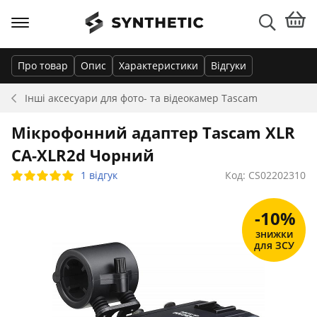
Про товар
Опис
Характеристики
Відгуки
Інші аксесуари для фото- та відеокамер
Tascam
Мікрофонний адаптер Tascam XLR
CA-XLR2d Чорний
1 відгук
Код: CS02202310
-10%
знижки
для ЗСУ