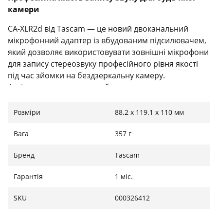
камери
CA-XLR2d від Tascam — це новий двоканальний
мікрофонний адаптер із вбудованим підсилювачем,
який дозволяє використовувати зовнішні мікрофони
для запису стереозвуку професійного рівня якості
під час зйомки на бездзеркальну камеру.
Аудіосигнал передається безпосередньо на камеру
(у цифровому або аналоговому форматі) і
записується разом з відео, що усуває необхідність
Розміри
88.2 x 119.1 x 110 мм
подальшої синхронізації і скорочує час постобробки
знятого матеріалу.
Вага
357 г
Бренд
Tascam
Висока універсальність та гнучкість
Гарантія
1 міс.
застосування
SKU
000326412
З CA-XLR2d ви можете обирати тип мікрофона та
роз'єми, які максимально підійдуть для конкретних