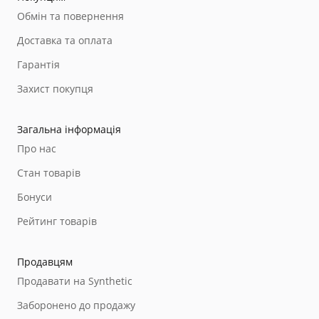
записі стереозвуку CA-XLR2d дозволяє налаштувати
Обмін та повернення
ці параметри окремо для кожного каналу. Крім
Доставка та оплата
можливості тонкого налаштування параметрів,
чудова якість звуку досягається і за рахунок
Гарантія
використання електронних компонентів
Захист покупця
професійного рівня, так CA-XLR2d дозволяє
здійснювати запис звуку з роздільною здатністю 16
біт/24 біта та частотою дискретизації 48 кГц або 96
Загальна інформація
кГц.
Про нас
Стан товарів
Бонуси
Рейтинг товарів
Продавцям
Продавати на Synthetic
Заборонено до продажу