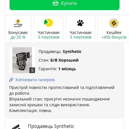
Купити
Бонусами
Частинами
Частинами
Кешбек
до 25 %
5 платежів
5 платежів
+450 бонусів
Продавець:
Synthetic
Стан:
Б/В Хороший
Гарантія:
1 місяць
5
Копіювати галерею
Пристрій повністю протестований та підготовлений
до роботи.
Візуальний стан: присутні незначні пошкодження
захисної кришки та сліди використання.
Комплектація: повна.
Продавець Synthetic