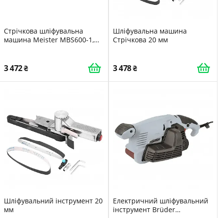
Стрічкова шліфувальна
Шліфувальна машина
машина Meister MBS600-1,
Стрічкова 20 мм
600 Вт, шліфувальна
поверхня 150 x 75 мм,
регулювання швидкості,
3 472
3 478
пиловидалення,
регулювання ременя,
зернистість K80
Шліфувальний інструмент 20
Електричний шліфувальний
мм
інструмент Brüder