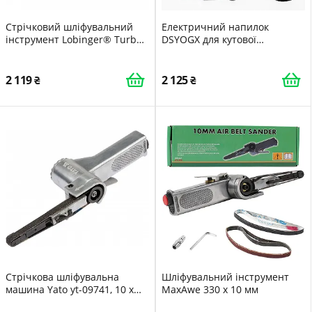
Стрічковий шліфувальний
Електричний напилок
інструмент Lobinger® Turbo
DSYOGX для кутової
File Body File
шліфувальної машини 100
мм з різьбою шпинделя M10,
розмір стрічки 15 мм x 452
2 119
2 125
мм, для шліфувальних файлів
Стрічкова шліфувальна
Шліфувальний інструмент
машина Yato yt-09741, 10 x
MaxAwe 330 x 10 мм
330 мм