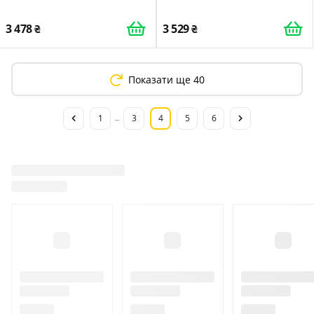
Mannesmann M12360 з
касетою для збору пилу
3 478
3 529
Показати ще 40
1
3
4
5
6
...