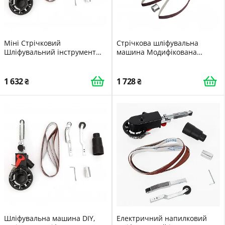
Міні Стрічковий
Стрічкова шліфувальна
Шліфувальний інструмент
машина Модифікована
Насадка для Кутової
шліфувальна машина для
Шліфувальної Машини
кутової шліфувальної
Адаптер для Електричної
машини Модель 100 (як на
1 632
1 728
Кутової Шліфувальної
малюнку)
Машини (M14)
Шліфувальна машина DIY,
Електричний напилковий