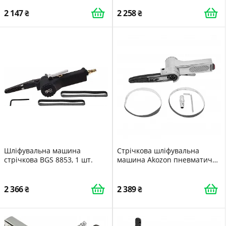
2 147
2 258
Шліфувальна машина
Стрічкова шліфувальна
стрічкова BGS 8853, 1 шт.
машина Akozon пневматична
промислова 16000 об/хв, 10 x
330 мм, підходить для
шліфування зварювальних
2 366
2 389
деталей