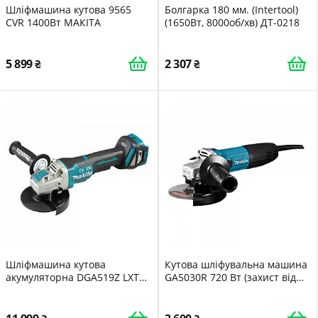
Шліфмашина кутова 9565
Болгарка 180 мм. (Intertool)
CVR 1400Вт МАКІТА
(1650Вт, 8000об/хв) ДТ-0218
5 899
2 307
Шліфмашина кутова
Кутова шліфувальна машина
акумуляторна DGA519Z LXT
GA5030R 720 Вт (захист від
18B 125мм X-LOCK MAKITA
повторного запуску) МАКIТА