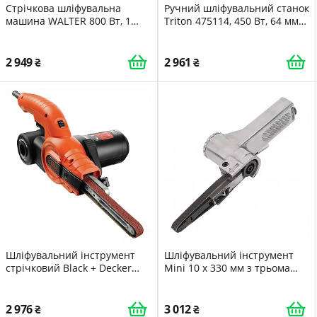
Стрічкова шліфувальна
Ручний шліфувальний станок
машина WALTER 800 Вт, 1
Triton 475114, 450 Вт, 64 мм
всмоктувальний адаптер з
TCMBS
пилозбірником, шліфувальна
стрічка 76 x 457 мм,
2 949
2 961
швидкість стрічки: 0-380 м/хв
Шліфувальний інструмент
Шліфувальний інструмент
стрічковий Black + Decker
Mini 10 x 330 мм з трьома
KA900E 451 x 13 мм,
ременями (3/8 x 13 дюймів)
помаранчевий
2 976
3 012