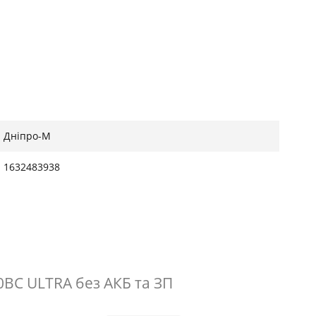
Дніпро-М
1632483938
0BC ULTRA без АКБ та ЗП