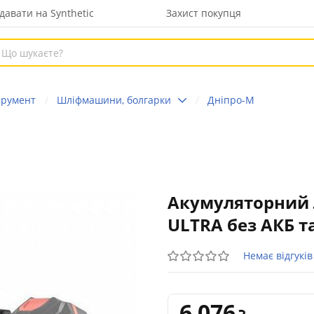
давати на Synthetic
Захист покупця
трумент
Шліфмашини, болгарки
Дніпро-М
Акумуляторний л
ULTRA без АКБ т
Немає відгуків
6 076