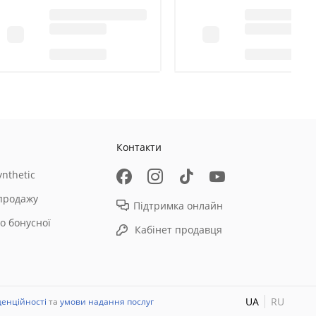
Контакти
nthetic
продажу
Підтримка онлайн
о бонусної
Кабінет продавця
UA
RU
денційності
та
умови надання послуг