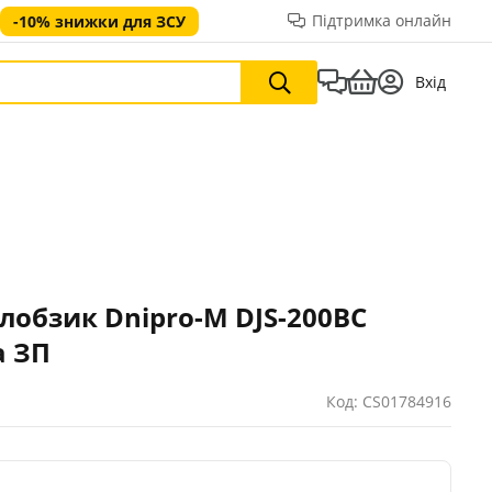
Підтримка онлайн
-10% знижки для ЗСУ
Вхід
обзик Dnipro-M DJS-200BC
а ЗП
Код: CS01784916