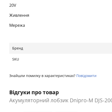
20V
Живлення
Мережа
Номінальна потужність
18 В (номінальна напруга)
Бренд
Максимальна напруга
SKU
20 В
Кількість оборотів
Знайшли помилку в характеристиках?
Повідомити
0-2600 об/хв
Відгуки про товар
Клас захисту корпусу
Акумуляторний лобзик Dnipro-M DJS-20
IP20