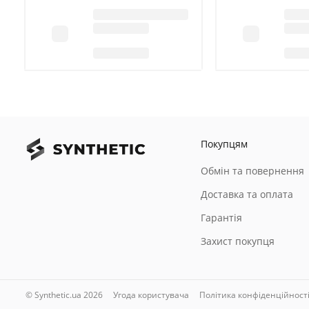
26 мм
Функція обдування робочої зони
є
Діаметр отвору видалення пилу
35 мм внутрішній, 40 мм зовнішній
Покупцям
Звуковий тиск, LpA
Обмін та повернення
85,5 дБ(A)
Доставка та оплата
Похибка вимірювання звукового тиску, КpA
Гарантія
Захист покупця
3 дБ(A)
Акустична потужність, LwA
© Synthetic.ua 2026
Угода користувача
Політика конфіденційност
96,5 дБ(A)