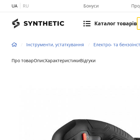
UA
RU
Бонуси
Про
Каталог товарів
Інструменти, устаткування
Електро- та бензоінс
Про товар
Опис
Характеристики
Відгуки