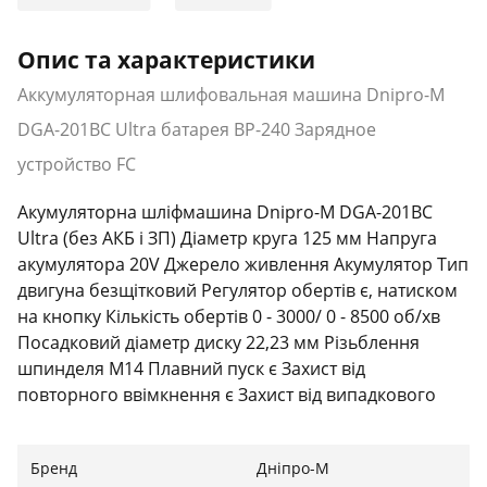
Опис та характеристики
Аккумуляторная шлифовальная машина Dnipro-M
DGA-201BC Ultra батарея BP-240 Зарядное
устройство FC
Акумуляторна шліфмашина Dnipro-M DGA-201BC
Ultra (без АКБ і ЗП) Діаметр круга 125 мм Напруга
акумулятора 20V Джерело живлення Акумулятор Тип
двигуна безщітковий Регулятор обертів є, натиском
на кнопку Кількість обертів 0 - 3000/ 0 - 8500 об/хв
Посадковий діаметр диску 22,23 мм Різьблення
шпинделя М14 Плавний пуск є Захист від
повторного ввімкнення є Захист від випадкового
включення є Призначення КШМ Вага 1,35 кг Рівень
звукової потужності L wa 94,6 дБ(А) Рівень тиску
Бренд
Дніпро-М
звукового випромінювання L pa 83,6 дБ(А) Клас