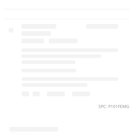
Dnipro-M FC-230/FC-230 Dual 90 хв Індикатор заряду
батареї є Захист від перегріву є Захист від
перерозряду є Захист від короткого замикання є
Захист від перезаряду є Вага 0,7 кг
SPC: P101FEMG