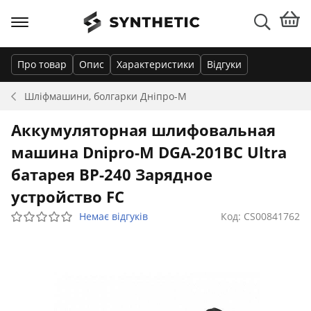
Про товар
Опис
Характеристики
Відгуки
Шліфмашини, болгарки
Дніпро-М
Аккумуляторная шлифовальная
машина Dnipro-M DGA-201BC Ultra
батарея BP-240 Зарядное
устройство FC
Немає відгуків
Код: CS00841762