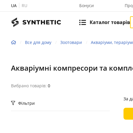
UA
RU
Бонуси
Про
Каталог товарів
Все для дому
Зоотовари
Акваріуми, тераріум
Акваріумні компресори та компл
Вибрано товарів:
0
За д
Фільтри