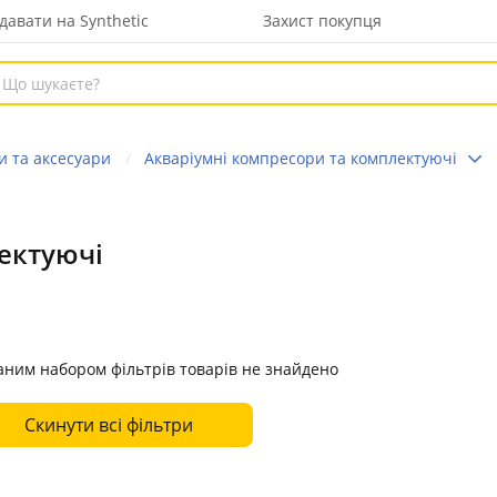
давати на Synthetic
Захист покупця
и та аксесуари
Акваріумні компресори та комплектуючі
ектуючі
аним набором фільтрів товарів не знайдено
Скинути всі фільтри