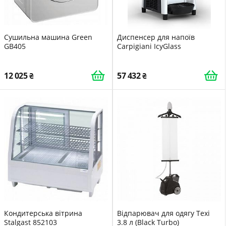
Сушильна машина Green
Диспенсер для напоїв
GB405
Carpigiani IcyGlass
12 025
57 432
Кондитерська вітрина
Відпарювач для одягу Texi
Stalgast 852103
3.8 л (Black Turbo)