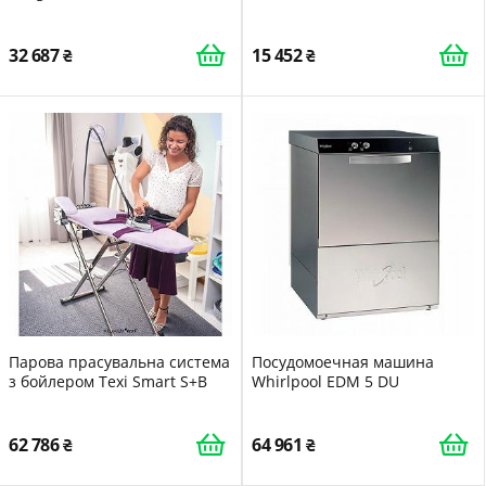
32 687
15 452
Парова прасувальна система
Посудомоечная машина
з бойлером Texi Smart S+B
Whirlpool EDM 5 DU
62 786
64 961