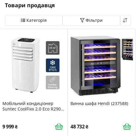
Товари продавця
Сб-Нд Вихідний
Категорія
Фільтри
Вибір
категорії
Всі
категорії
Побутова
техніка
Показати товари
Мобільний кондиціонер
Винна шафа Hendi (237588)
Suntec CoolFixx 2.0 Eco R290
Білий
9 999
48 732