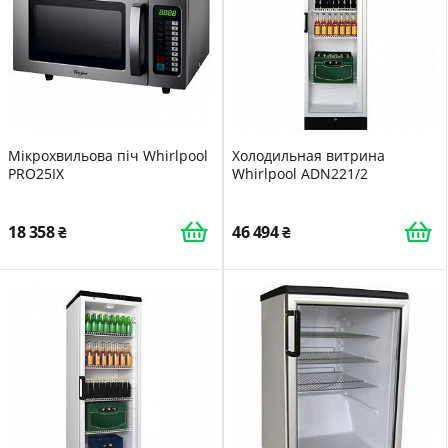
Мікрохвильова піч Whirlpool
Холодильная витрина
PRO25IX
Whirlpool ADN221/2
18 358
46 494