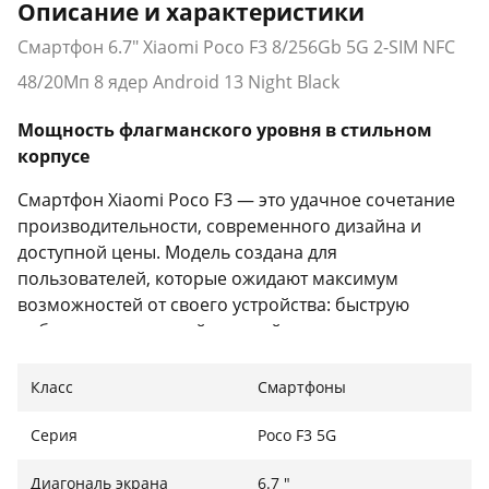
Описание и характеристики
Смартфон 6.7" Xiaomi Poco F3 8/256Gb 5G 2-SIM NFC
48/20Мп 8 ядер Android 13 Night Black
Мощность флагманского уровня в стильном
корпусе
Смартфон Xiaomi Poco F3 — это удачное сочетание
производительности, современного дизайна и
доступной цены. Модель создана для
пользователей, которые ожидают максимум
возможностей от своего устройства: быструю
работу, качественный дисплей и поддержку
актуальных технологий. Стильный корпус в цвете
Night Black выглядит сдержанно и премиально, а
Класс
Смартфоны
тонкий профиль делает смартфон комфортным для
ежедневного использования.
Серия
Poco F3 5G
Диагональ экрана
6.7 "