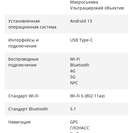
Макросъемка
подходит для селфи и видеозвонков. Смартфон
Ультраширокий объектив
также оснащен NFC для бесконтактных платежей и
поддерживает быструю зарядку 33 Вт, что позволяет
Установленная
Android 13
быстро вернуться к активному использованию.
операционная система
Интерфейсы и
USB Type-C
подключения
Беспроводные
Wi-Fi
подключения
Bluetooth
4G
5G
NFC
Стандарт Wi-Fi
Wi-Fi 6 (802.11ax)
Стандарт Bluetooth
5.1
Навигация
GPS
ГЛОНАСС