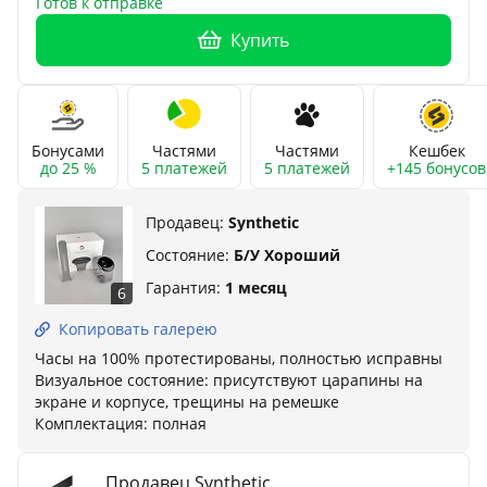
Готов к отправке
Купить
Бонусами
Частями
Частями
Кешбек
до 25 %
5 платежей
5 платежей
+145 бонусов
Продавец:
Synthetic
Состояние:
Б/У Хороший
Гарантия:
1 месяц
6
Копировать галерею
Часы на 100% протестированы, полностью исправны
Визуальное состояние: присутствуют царапины на
экране и корпусе, трещины на ремешке
Комплектация: полная
Продавец Synthetic