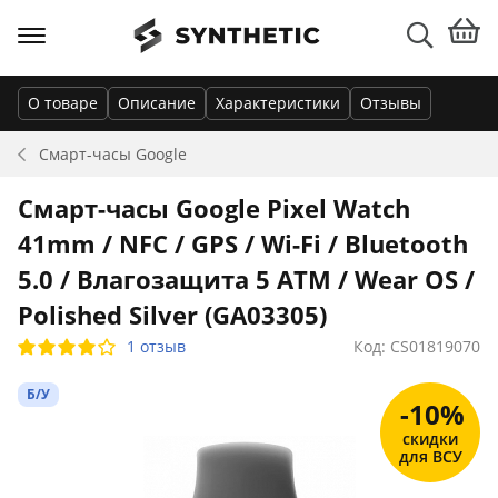
О товаре
Описание
Характеристики
Отзывы
Смарт-часы
Google
Смарт-часы Google Pixel Watch
41mm / NFC / GPS / Wi-Fi / Bluetooth
5.0 / Влагозащита 5 ATM / Wear OS /
Polished Silver (GA03305)
1 отзыв
Код: CS01819070
Б/У
-10%
скидки
для ВСУ