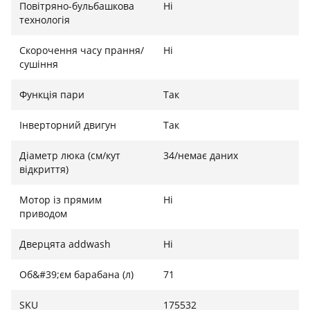
Повітряно-бульбашкова
Ні
технологія
Скорочення часу прання/
Ні
сушіння
Функція пари
Так
Інверторний двигун
Так
Діаметр люка (см/кут
34/немає даних
відкриття)
Мотор із прямим
Ні
приводом
Дверцята addwash
Ні
Об&#39;єм барабана (л)
71
SKU
175532