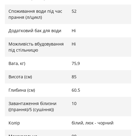
Споживання води під час
52
прання (л/цикл)
Додатковий бак для води
Ні
Можливість вбудовування
Ні
під стільницю
Вага, кг)
75,9
Висота (см)
85
Глибина (см)
60.5
Завантаження білизни
10
((прання)/5 (сушіння))
Колір
білий, люк - чорний