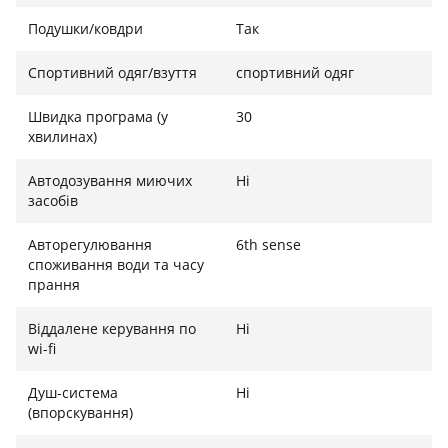
Подушки/ковдри
Так
Спортивний одяг/взуття
спортивний одяг
Швидка програма (у
30
хвилинах)
Автодозування миючих
Ні
засобів
Авторегулювання
6th sense
споживання води та часу
прання
Віддалене керування по
Ні
wi-fi
Душ-система
Ні
(впорскування)