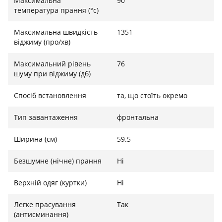
Максимальна
90
температура прання (°c)
Максимальна швидкість
1351
віджиму (про/хв)
Максимальний рівень
76
шуму при віджиму (дб)
Спосіб встановлення
та, що стоїть окремо
Тип завантаження
фронтальна
Ширина (см)
59.5
Безшумне (нічне) прання
Ні
Верхній одяг (куртки)
Ні
Легке прасування
Так
(антисминання)