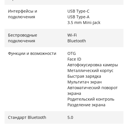
Surface Pro 7+ разработан для тех, кто постоянно
Интерфейсы и
USB Type-C
находится в движении. Благодаря
подключения
USB Type-A
энергоэффективной платформе и оптимизации
3.5 mm Mini-Jack
Windows 11, устройство способно работать до 15
часов на одном заряде, что покрывает
Беспроводные
Wi-Fi
подключения
Bluetooth
полноценный рабочий день с запасом на вечерний
просмотр контента. Функция быстрой зарядки
Функции и возможности
OTG
позволяет восстановить энергию до 80% всего за
Face ID
один час, что критично важно во время коротких
Автофокусировка камеры
перерывов между встречами. Это идеальное
Металлический корпус
решение для командировок и динамичной работы,
Быстрая зарядка
Мультитач экран
где вы не хотите зависеть от наличия розетки.
Автоматический поворот
Мощность полноценного ноутбука в формате
экрана
ультралегкого планшета делает эту модель лучшим
Родительский контроль
выбором для современного бизнес-пользователя.
Разделение экрана
Стандарт Bluetooth
5.0