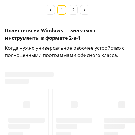
1
2
Планшеты на Windows — знакомые
инструменты в формате 2-в-1
Когда нужно универсальное рабочее устройство с
полноценными программами офисного класса,
оптимальным выбором становится планшет на
Windows. Он запускает десктопные приложения,
позволяет быстро переключаться между сенсорным
экраном и мышью, а знакомый интерфейс снимает
порог входа для работы с документами, CRM,
редакторами фото и легким монтажом. Такой
формат уместен и в дороге, и на встречах:
подключили стилус или мышь — получили почти
ноутбук, отсоединили аксессуары — имеете легкий
ридер и видеочат-помощник.