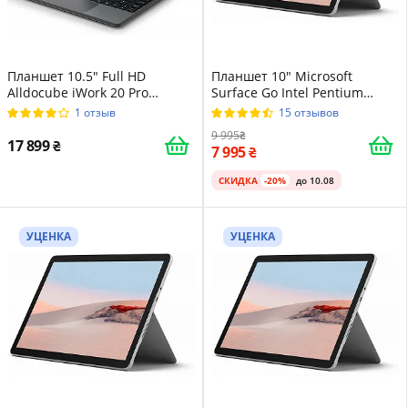
Планшет 10.5" Full HD
Планшет 10" Microsoft
Alldocube ‎iWork 20 Pro
Surface Go Intel Pentium
8/128Gb 4 ядра Windows 11
4415Y 8/128GB Windows 10
1 отзыв
15 отзывов
7000 mAh Черно-серый
Магниевый корпус Platinum
9 995
17 899
7 995
СКИДКА
-20%
до 10.08
УЦЕНКА
УЦЕНКА