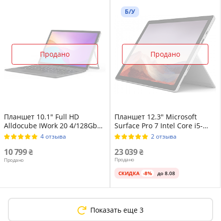
Б/У
Продано
Продано
Планшет 10.1" Full HD
Планшет 12.3" Microsoft
Alldocube IWork 20 4/128Gb
Surface Pro 7 Intel Core i5-
Windows 10 Home 6300 mAh
1035G4 8/128GB Windows 11
4 отзыва
2 отзыва
Серый
Магниевый корпус Platinum
10 799
23 039
Продано
Продано
СКИДКА
-8%
до 8.08
Показать еще 3