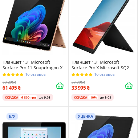
Планшет 13" Microsoft
Планшет 13" Microsoft
Surface Pro 11 Snapdragon X
Surface Pro X Microsoft SQ2
Plus 16/512GB Windows 11
16/512GB Windows 11
10 отзывов
10 отзывов
алюминиевый корпус Dune
Алюминиевый корпус Matte
68 295
37 795
Black
61 495
33 995
СКИДКА
-6 800 грн
до 9.08
СКИДКА
-10%
до 9.08
Б/У
УЦЕНКА