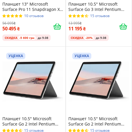
Планшет 13" Microsoft
Планшет 10.5" Microsoft
Surface Pro 11 Snapdragon X
Surface Go 3 Intel Pentium
Elite 16/256GB Windows 11
Gold 6500Y 8/128GB Windows
10 отзывов
15 отзывов
Алюминиевый корпус Black
11 Магниевый корпус
56 095
13 995
Platinum
50 495
11 195
СКИДКА
-5 600 грн
до 9.08
СКИДКА
-20%
до 9.08
УЦЕНКА
УЦЕНКА
Планшет 10.5" Microsoft
Планшет 10.5" Microsoft
Surface Go 2 Intel Pentium
Surface Go 2 Intel Pentium
4425Y 4/64GB Windows 11
4425Y 4/64GB Windows 11
15 отзывов
15 отзывов