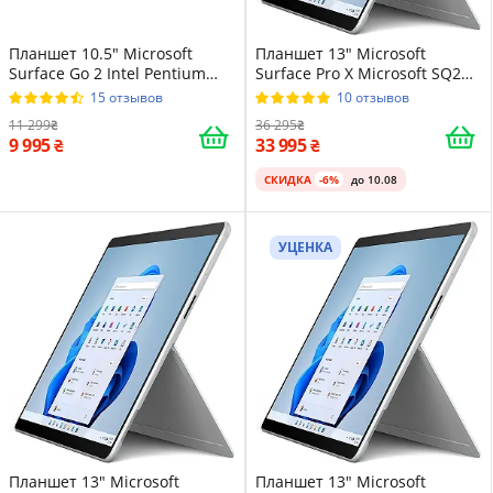
Планшет 10.5" Microsoft
Планшет 13" Microsoft
Surface Go 2 Intel Pentium
Surface Pro X Microsoft SQ2
4425Y 8/128GB Windows 11
16/512GB Windows 11
15 отзывов
10 отзывов
Магниевый корпус Platinum
Алюминиевый корпус
11 299
36 295
Platinum
9 995
33 995
СКИДКА
-6%
до 10.08
УЦЕНКА
Планшет 13" Microsoft
Планшет 13" Microsoft