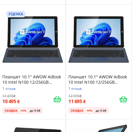
УЦЕНКА
Планшет 10.1" AWOW AiBook
Планшет 10.1" AWOW AiBook
10 Intel N100 12/256GB
10 Intel N100 12/256GB
Windows 11 Grey
Windows 11 Grey
1 отзыв
1 отзыв
11 695
12 995
10 495
11 695
СКИДКА
-10%
до 9.08
СКИДКА
-10%
до 9.08