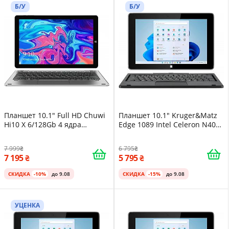
Б/У
Б/У
Планшет 10.1" Full HD Chuwi
Планшет 10.1" Kruger&Matz
Hi10 X 6/128Gb 4 ядра
Edge 1089 Intel Celeron N4020
Windows 10 3500 mAh Серый
8/256GB Windows 11 Черный
7 999
6 795
7 195
5 795
СКИДКА
-10%
до 9.08
СКИДКА
-15%
до 9.08
УЦЕНКА