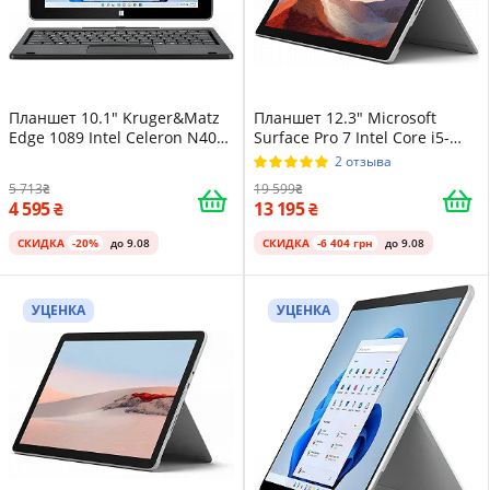
Планшет 10.1" Kruger&Matz
Планшет 12.3" Microsoft
Edge 1089 Intel Celeron N4020
Surface Pro 7 Intel Core i5-
8/256GB Windows 11 Черный
1035G4 8/128GB Windows 11
2 отзыва
Магниевый корпус Platinum
5 713
19 599
4 595
13 195
СКИДКА
-20%
до 9.08
СКИДКА
-6 404 грн
до 9.08
УЦЕНКА
УЦЕНКА