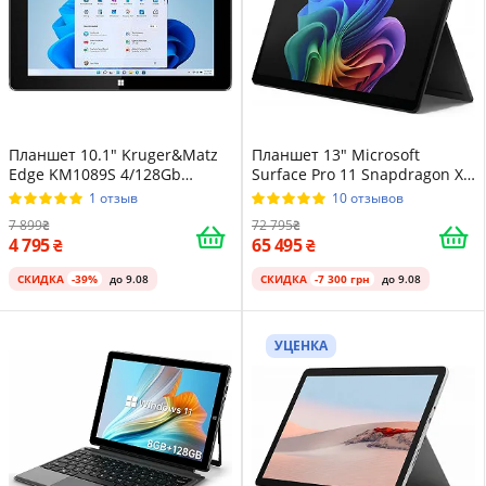
Планшет 10.1" Kruger&Matz
Планшет 13" Microsoft
Edge KM1089S 4/128Gb
Surface Pro 11 Snapdragon X
Windows 11 Черный
Elite 16/1TB Windows 11
1 отзыв
10 отзывов
Алюминиевый корпус Black
7 899
72 795
4 795
65 495
СКИДКА
-39%
до 9.08
СКИДКА
-7 300 грн
до 9.08
УЦЕНКА