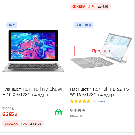
СКИДКА
-31%
до 9.08
Б/У
УЦЕНКА
Продано
Планшет 10.1" Full HD Chuwi
Планшет 11.6" Full HD SZTPS
Hi10 X 6/128Gb 4 ядра
W116 6/128Gb 4 ядер
Windows 11 3500 mAh Cерый
Windows 11 5000 mAh
1 отзыв
Черный
7 099
9 999
6 395
Продано
СКИДКА
-10%
до 9.08