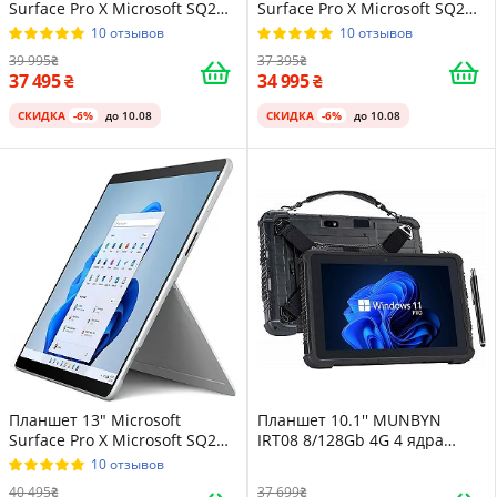
Surface Pro X Microsoft SQ2
Surface Pro X Microsoft SQ2
16/512GB Windows 11
16/512GB Windows 11
10 отзывов
10 отзывов
Алюминиевый корпус
Алюминиевый корпус
39 995
37 395
Platinum
Platinum
37 495
34 995
СКИДКА
-6%
до 10.08
СКИДКА
-6%
до 10.08
Планшет 13" Microsoft
Планшет 10.1'' MUNBYN
Surface Pro X Microsoft SQ2
IRT08 8/128Gb 4G 4 ядра
16/512GB Windows 11
Windows 11 Pro Черный
10 отзывов
Алюминиевый корпус
40 495
37 699