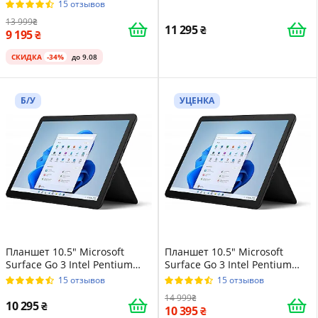
8100Y 8/128GB Windows 10
4425Y 8/128GB Windows 10
15 отзывов
Магниевый корпус Platinum
Магниевый корпус Platinum
13 999
11 295
9 195
СКИДКА
-34%
до 9.08
Б/У
УЦЕНКА
Планшет 10.5" Microsoft
Планшет 10.5" Microsoft
Surface Go 3 Intel Pentium
Surface Go 3 Intel Pentium
Gold 6500Y 8/128GB Windows
Gold 6500Y 8/128GB Windows
15 отзывов
15 отзывов
11 Магниевый корпус Matte
11 Магниевый корпус Matte
14 999
Black
Black
10 295
10 395