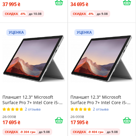
Platinum
37 995
34 695
СКИДКА
-6%
до 10.08
СКИДКА
-8%
до 9.08
УЦЕНКА
УЦЕНКА
Планшет 12.3" Microsoft
Планшет 12.3" Microsoft
Surface Pro 7+ Intel Core i5-
Surface Pro 7+ Intel Core i5-
1135G7 8/128GB Windows 11
1135G7 8/128GB Windows 11
2 отзыва
2 отзыва
Магниевый корпус Platinum
Магниевый корпус Platinum
26 999
26 999
17 695
17 595
СКИДКА
-9 304 грн
до 9.08
СКИДКА
-9 404 грн
до 9.08