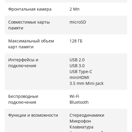
корпусе планшета размещен полноценный на
Фронтальная камера
2 Мп
набор разъемов для подключения периферии:
скоростной порт USB 3.0, современный USB Type-C,
Совместимые карты
microSD
видеовыход mini HDMI для подключения к внешним
памяти
мониторам, а также классический выход на
наушники 3.5 мм.
Максимальный объем
128 ГБ
карт памяти
Интерфейсы и
USB 2.0
подключения
USB 3.0
USB Type-C
miniHDMI
3.5 mm Mini-Jack
Беспроводные
Wi-Fi
подключения
Bluetooth
Функции и возможности
Стереодинамики
Микрофон
Клавиатура