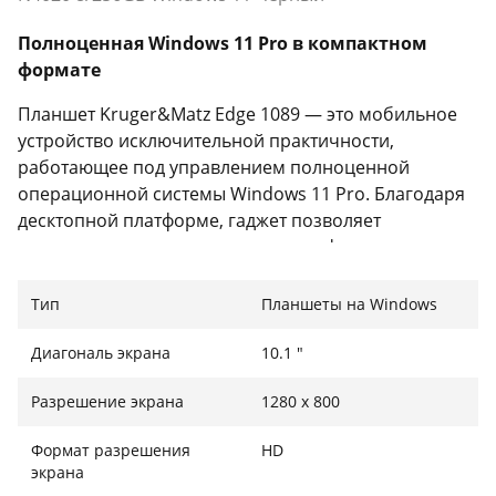
Полноценная Windows 11 Pro в компактном
формате
Планшет Kruger&Matz Edge 1089 — это мобильное
устройство исключительной практичности,
работающее под управлением полноценной
операционной системы Windows 11 Pro. Благодаря
десктопной платформе, гаджет позволяет
использовать привычные версии офисных
программ, специализированный софт и
корпоративные приложения. Это делает его
Тип
Планшеты на Windows
идеальным инструментом для решения рабочих
задач, ведения бизнеса, учебы или просмотра
Диагональ экрана
10.1 "
различного медиаконтента без привязки к
Разрешение экрана
1280 x 800
стационарному рабочему месту.
Надежная производительность и скоростная
Формат разрешения
HD
экрана
память