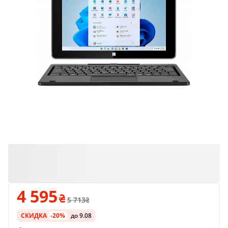
4 595
5 713
СКИДКА
-20%
до 9.08