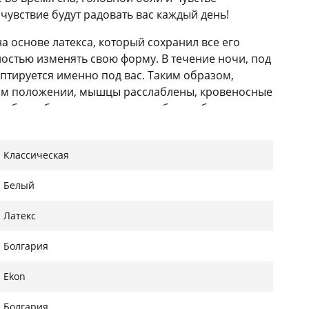
чувствие будут радовать вас каждый день!
а основе латекса, который сохранил все его
остью изменять свою форму. В течение ночи, под
птируется именно под вас. Таким образом,
ном положении, мышцы расслаблены, кровеносные
не будет беспокоить головная боль и боли в шее.
ряет свои свойства, наоборот - она очень
 форму
даже после очень длительного срока
Классическая
вает естественную циркуляцию воздуха,
дыха еще более комфортными.
Белый
тех, кто спит на боку или на животе.
Латекс
Болгария
Ekon
Болгария