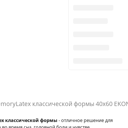
moryLatex классической формы 40х60 EKO
ex классической формы
- отличное решение для
во время сна, головной боли и чувстве