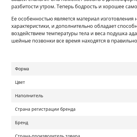
разбитости утром. Теперь бодрость и хорошее само
Ее особенностью является материал изготовления н
характеристики, и дополнительно обладает способн
воздействием температуры тела и веса подушка ада
шейные позвонки все время находятся в правиль
сосуды не передавливаются и, соответственно, вас 
Не стоит переживать, что подушка со временем поте
быстро восстанавливает свою первоначальную
Форма
эксплуатации. А особая структура латекса обеспечи
предотвращая запотевание и делая условия для от
Цвет
Классическая форма подушки идеально подойдет для 
Наполнитель
Характеристики
:
Страна регистрации бренда
Материал - Memorylatex
Бренд
Размеры - 40х60 см
Высота - 14 см
Страна-производитель товара