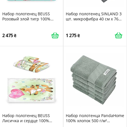
Набор полотенец BEUSS
Набор полотенец SINLAND 3
Розовый злой тигр 100%
шт. микрофибра 40 см x 76
хлопок (1 банное, 1 для рук, 1
см серый
салфетка) Розовый
2 475
1 275
Набор полотенец BEUSS
Набор полотенца PandaHome
Лисичка и сердце 100%
100% хлопок 500 г/м²
Хлопок 3 шт Красный
Зеленый