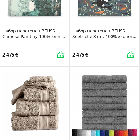
Набор полотенец BEUSS
Набор полотенец BEUSS
Chinese Painting 100% хлопок
Seefische 3 шт. 100% хлопок
(1 банное полотенце, 1
Разноцветный
полотенце для рук, 1
салфетка)
2 475
2 475
высокопоглощающие
устойчивые к запаху