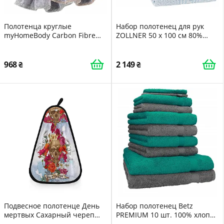
Полотенца круглые
Набор полотенец для рук
myHomeBody Carbon Fibre
ZOLLNER 50 x 100 см 80%
Серый
хлопок 340 г/м² Blue 10 шт.
968
2 149
Подвесное полотенце День
Набор полотенец Betz
мертвых Сахарный череп
PREMIUM 10 шт. 100% хлопок
впитывающее
антрацитовый серый и