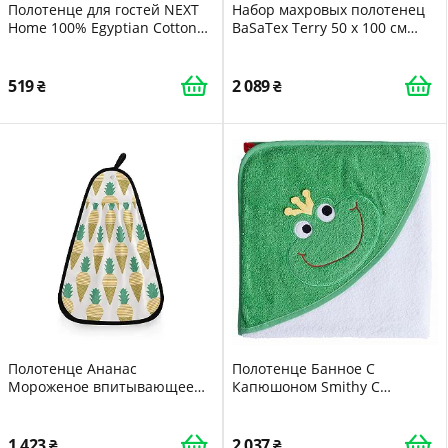
Полотенце для гостей NEXT
Набор махровых полотенец
Home 100% Egyptian Cotton
BaSaTex Terry 50 x 100 см
Natural Mink
100% хлопок Oeko-Tex Made
in Green 8 шт. Антрацитовый
серый
519
2 089
Полотенце Ананас
Полотенце Банное С
Мороженое впитывающее
Капюшоном Smithy С
быстросохнущее 42x31 см
Лягушкой 100 x 100 см Белый
1 423
2 037