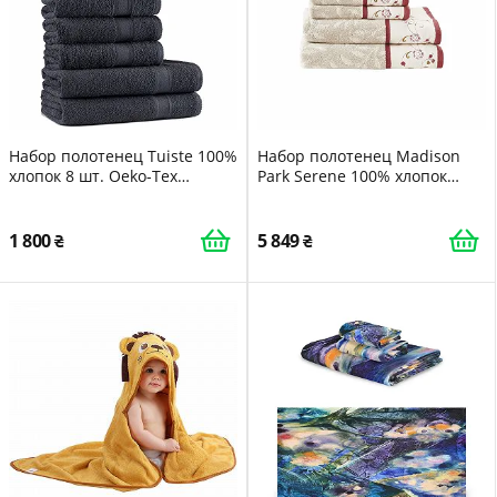
Набор полотенец Tuiste 100%
Набор полотенец Madison
хлопок 8 шт. Oeko-Tex
Park Serene 100% хлопок
Антрацитовый серый
Люксовый Цветочный
Жаккардовый с вышивкой
600 GSM
1 800
5 849