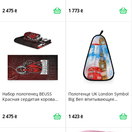
2 475
1 773
Набор полотенец BEUSS
Полотенце UK London Symbol
Красная сердитая корова
Big Ben впитывающее
100% хлопок 3 шт. (1 банное,
быстросохнущее 42 x 31 см
1 для рук, 1 салфетка) для
девочек и детей
2 475
1 423