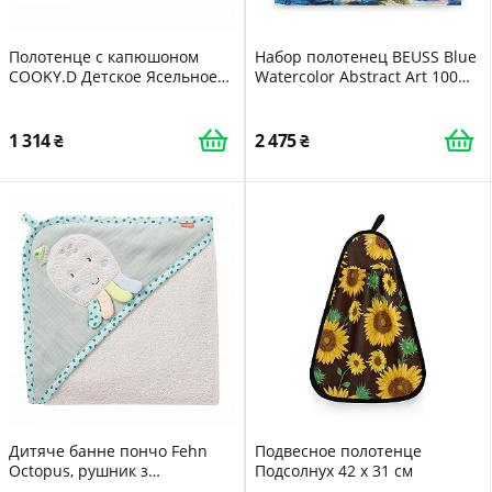
Полотенце с капюшоном
Набор полотенец BEUSS Blue
COOKY.D Детское Ясельное
Watercolor Abstract Art 100%
Носимый Плед Мальчики
хлопок 3 шт Голубой
Девочки Большой размер
Животное Халат Лев 75x100
1 314
2 475
см
Дитяче банне пончо Fehn
Подвесное полотенце
Octopus, рушник з
Подсолнух 42 x 31 см
капюшоном, 80 x 80 см