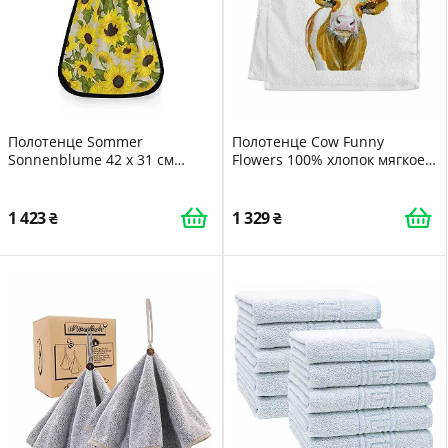
Полотенце Sommer
Полотенце Cow Funny
Sonnenblume 42 x 31 см
Flowers 100% хлопок мягкое
впитывающее
впитывающее 40x75 см
быстросохнущее с
подсолнухом
1 423
1 329