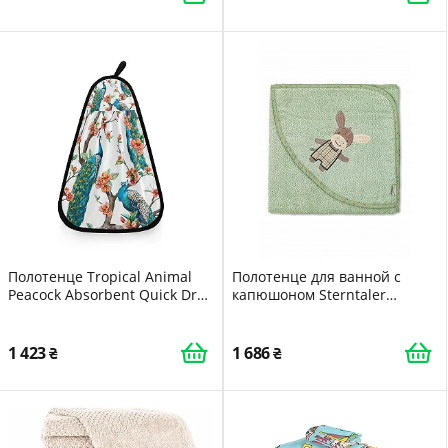
умывания)
высокопоглощающие
Полотенце Tropical Animal
Полотенце для ванной с
Peacock Absorbent Quick Dry
капюшоном Sterntaler
42x31см
Emmilius 100 x 100 см
Зеленый
1 423
1 686