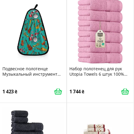
Подвесное полотенце
Набор полотенец для рук
Музыкальный инструмент
Utopia Towels 6 штук 100%
впитывающее
хлопок 600 GSM 16 x 28
быстросохнущее для кухни и
дюймов Pink
ванной
1 423
1 744