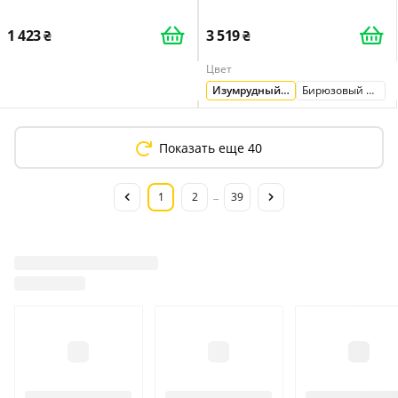
быстросохнущее 42 * 31 см
изумрудно-зеленый
1 423
3 519
Цвет
Изумрудный и антрацит
Бирюзовый и антрацит
Показать еще 40
1
2
39
...