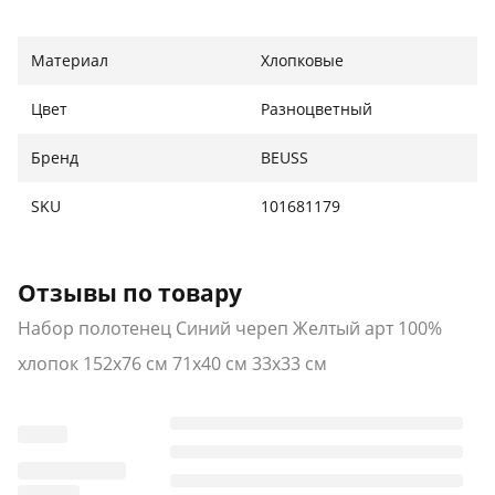
Широкое применение: подходит для кемпинга, бега,
езды на велосипеде, спортзала, плавания, походов и
Материал
Хлопковые
йоги.
Цвет
Разноцветный
Изысканный дизайн узоров: полотенца выполнены
с красивыми принтами.
Бренд
BEUSS
SKU
101681179
Отзывы по товару
Набор полотенец Синий череп Желтый арт 100%
хлопок 152х76 см 71х40 см 33х33 см