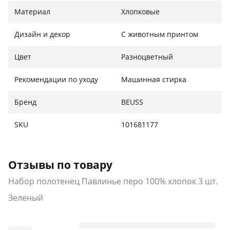
бега, езды на велосипеде, спортзала, плавания,
Материал
Хлопковые
походов и йоги. Хороший вариант для подарка.
Дизайн и декор
С животным принтом
Изысканный дизайн узора: Быстросохнущие
полотенца украшены изысканными узорами.
Цвет
Разноцветный
Рекомендации по уходу
Машинная стирка
Бренд
BEUSS
SKU
101681177
Отзывы по товару
Набор полотенец Павлинье перо 100% хлопок 3 шт.
Зеленый