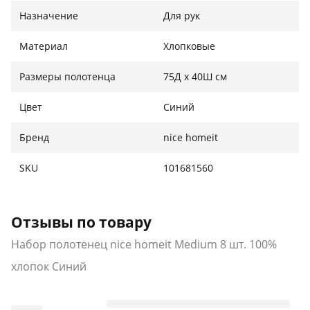
Сертифицировано Oeko-Tex.
Назначение
Для рук
Высокая впитывающая способность и легкость:
Материал
Хлопковые
идеально подходит для бережного высушивания
кожи.
Размеры полотенца
75Д x 40Ш см
Элегантная отделка: каждое полотенце имеет
Цвет
Синий
двойную строчку по краю для чистого и
изысканного вида.
Бренд
nice homeit
SKU
101681560
Отзывы по товару
Набор полотенец nice homeit Medium 8 шт. 100%
хлопок Синий