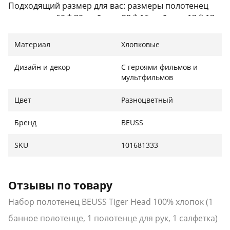
Подходящий размер для вас: размеры полотенец
составляют 60 * 30 дюймов, 28 * 16 дюймов, 13 * 13
дюймов.
Материал
Хлопковые
Широкое применение: подходит для кемпинга, бега,
езды на велосипеде, тренажерного зала, плавания,
Дизайн и декор
С героями фильмов и
походов и йоги.
мультфильмов
Изысканный дизайн: наши быстросохнущие
Цвет
Разноцветный
полотенца выполнены с изысканными узорами.
Бренд
BEUSS
SKU
101681333
Отзывы по товару
Набор полотенец BEUSS Tiger Head 100% хлопок (1
банное полотенце, 1 полотенце для рук, 1 салфетка)