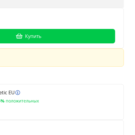
Купить
tic EU
5%
положительных