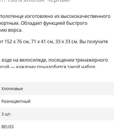
полотенце изготовлено из высококачественного
мфортным. Обладает функцией быстрого
нию ворса.
2 x 76 см, 71 x 41 см, 33 x 33 см. Вы получите
, езде на велосипеде, посещении тренажерного
йогой — каждому понадобится такой набор.
 полотенца выполнены с изысканными принтами.
Хлопковые
Разноцветный
3 шт.
BEUSS