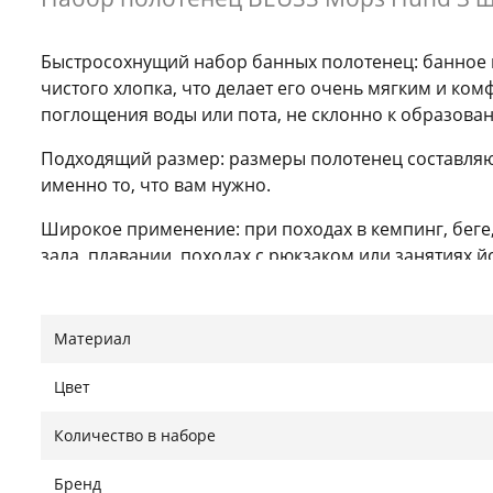
Быстросохнущий набор банных полотенец: банное 
чистого хлопка, что делает его очень мягким и ко
поглощения воды или пота, не склонно к образова
Подходящий размер: размеры полотенец составляют 15
именно то, что вам нужно.
Широкое применение: при походах в кемпинг, беге
зала, плавании, походах с рюкзаком или занятиях 
Подходит в качестве подарка.
Изысканный дизайн узоров: наши быстросохнущие
Материал
Нашли ошибку?
Сообщить
Цвет
Количество в наборе
Бренд